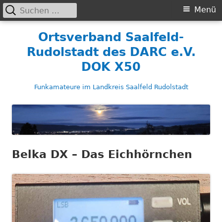
Suchen
Primäres
Menü
nach:
Menü
Springe
Ortsverband Saalfeld-
zum
Rudolstadt des DARC e.V.
Inhalt
DOK X50
Funkamateure im Landkreis Saalfeld Rudolstadt
Belka DX – Das Eichhörnchen