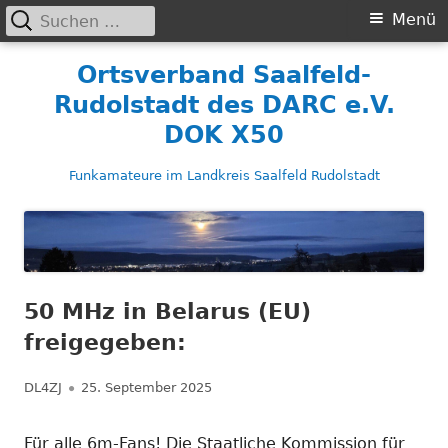
Suchen
Primäres
Menü
nach:
Menü
Springe
Ortsverband Saalfeld-
zum
Rudolstadt des DARC e.V.
Inhalt
DOK X50
Funkamateure im Landkreis Saalfeld Rudolstadt
50 MHz in Belarus (EU)
freigegeben:
Autor
Veröffentlicht
DL4ZJ
25. September 2025
am
Für alle 6m-Fans! Die Staatliche Kommission für