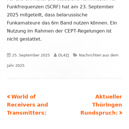
Funkfrequenzen (SCRF) hat am 23. September
2025 mitgeteilt, dass belarussische
Funkamateure das 6m Band nutzen können. Ein
Nutzung im Rahmen der CEPT-Regelungen ist
nicht gestattet.
Veröffentlicht
Autor
Kategorien
25. September 2025
DL4ZJ
Nachrichten aus dem
am
Jahr 2025
Vorheriger
Nächster
World of
Aktueller
Beitragsnavigation
Beitrag:
Beitrag
Receivers and
Thüringen
Transmitters:
Rundspruch: