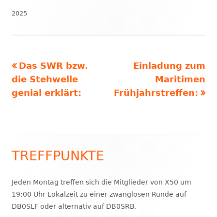
am
2025
Vorheriger
Nächster
Das SWR bzw.
Einladung zum
Beitragsnavigation
Beitrag:
Beitrag
die Stehwelle
Maritimen
genial erklärt:
Frühjahrstreffen:
TREFFPUNKTE
Haupt-
Seitenleiste
Jeden Montag treffen sich die Mitglieder von X50 um
19:00 Uhr Lokalzeit zu einer zwanglosen Runde auf
DB0SLF oder alternativ auf DB0SRB.