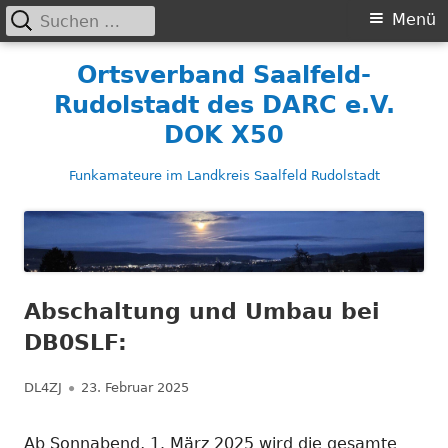
Suchen
Primäres
Menü
nach:
Menü
Springe
Ortsverband Saalfeld-
zum
Rudolstadt des DARC e.V.
Inhalt
DOK X50
Funkamateure im Landkreis Saalfeld Rudolstadt
Abschaltung und Umbau bei
DB0SLF:
Autor
Veröffentlicht
DL4ZJ
23. Februar 2025
am
Ab Sonnabend, 1. März 2025 wird die gesamte