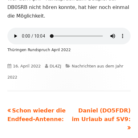
DB0SRB nicht hören konnte, hat hier noch einmal
die Möglichkeit.
Thüringen Rundspruch April 2022
Veröffentlicht
Autor
Kategorien
16. April 2022
DL4ZJ
Nachrichten aus dem Jahr
am
2022
Vorheriger
Nächster
Schon wieder die
Daniel (DO5FDR)
Beitragsnavigation
Beitrag:
Beitrag
Endfeed-Antenne:
im Urlaub auf SV9: