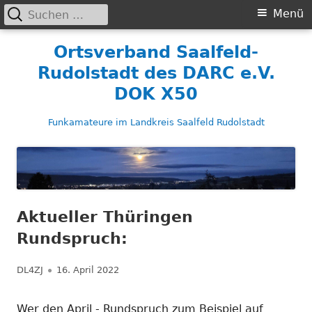
Suchen
Primäres
Menü
nach:
Menü
Springe
Ortsverband Saalfeld-
zum
Rudolstadt des DARC e.V.
Inhalt
DOK X50
Funkamateure im Landkreis Saalfeld Rudolstadt
Aktueller Thüringen
Rundspruch:
Autor
Veröffentlicht
DL4ZJ
16. April 2022
am
Wer den April - Rundspruch zum Beispiel auf