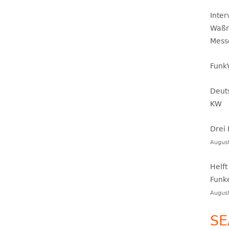
Inte
Waßm
Mess
Funk
Deut
KW
Drei
Augus
Helft
Funk
Augus
SE