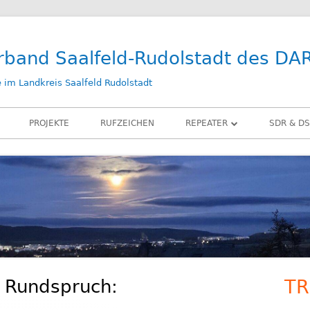
rband Saalfeld-Rudolstadt des DA
im Landkreis Saalfeld Rudolstadt
PROJEKTE
RUFZEICHEN
REPEATER
SDR & DS
DB0SLF
KIWI SD
DB0SRB
SDR PLA
DB0SLF / TEST
LAN-IQ 
BELKA D
RX-ANT
n Rundspruch:
TR
Ha
ZUBEHÖ