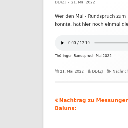
Autor
Veröffentlicht
DL4ZJ
21. Mai 2022
NACHRICHTEN AUS DEM JAHR 2019
am
Wer den Mai - Rundspruch zum B
konnte, hat hier noch einmal die
Thüringen Rundspruch Mai 2022
Veröffentlicht
Autor
Kategor
21. Mai 2022
DL4ZJ
Nachric
am
Vorheriger
Nachtrag zu Messunge
Beitragsnavigation
Beitrag:
Baluns: