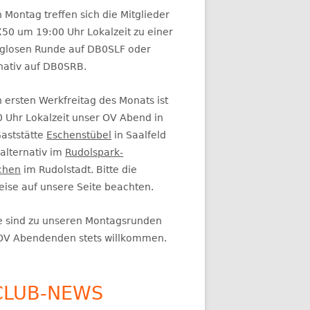
itenleiste
 Montag treffen sich die Mitglieder
50 um 19:00 Uhr Lokalzeit zu einer
glosen Runde auf DB0SLF oder
rnativ auf DB0SRB.
 ersten Werkfreitag des Monats ist
0 Uhr Lokalzeit unser OV Abend in
Gaststätte
Eschenstübel
in Saalfeld
alternativ im
Rudolspark-
chen
im Rudolstadt. Bitte die
eise auf unsere Seite beachten.
e sind zu unseren Montagsrunden
OV Abendenden stets willkommen.
CLUB-NEWS