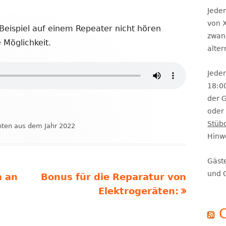
Se
Jeden
von X
eispiel auf einem Repeater nicht hören
zwan
 Möglichkeit.
alte
Jeden
18:0
der 
oder 
Stüb
ien
hten aus dem Jahr 2022
Hinw
Gäst
und 
Nächster
n an
Bonus für die Reparatur von
Beitrag
Elektrogeräten: