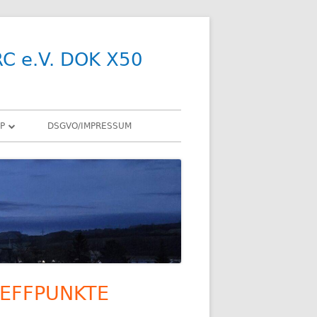
RC e.V. DOK X50
P
DSGVO/IMPRESSUM
R
Y
SDR
X
ENNEN
EFFPUNKTE
upt-
R