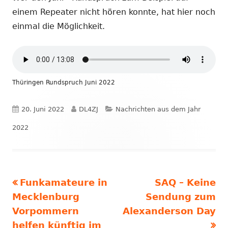
einem Repeater nicht hören konnte, hat hier noch
einmal die Möglichkeit.
Thüringen Rundspruch Juni 2022
Veröffentlicht
Autor
Kategorien
20. Juni 2022
DL4ZJ
Nachrichten aus dem Jahr
am
2022
Vorheriger
Nächster
Funkamateure in
SAQ – Keine
Beitragsnavigation
Beitrag:
Beitrag
Mecklenburg
Sendung zum
Vorpommern
Alexanderson Day
helfen künftig im