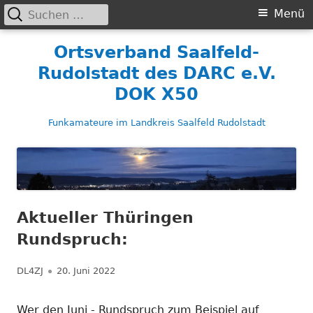
Suchen
Primäres
Menü
nach:
Menü
Springe
Ortsverband Saalfeld-
zum
Rudolstadt des DARC e.V.
Inhalt
DOK X50
Funkamateure im Landkreis Saalfeld Rudolstadt
Aktueller Thüringen
Rundspruch:
Autor
Veröffentlicht
DL4ZJ
20. Juni 2022
am
Wer den Juni - Rundspruch zum Beispiel auf