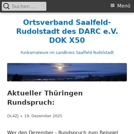
Suchen
Primäres
Menü
nach:
Menü
Springe
Ortsverband Saalfeld-
zum
Rudolstadt des DARC e.V.
Inhalt
DOK X50
Funkamateure im Landkreis Saalfeld Rudolstadt
Aktueller Thüringen
Rundspruch:
Autor
Veröffentlicht
DL4ZJ
19. Dezember 2025
am
Wer den Dezember - Rundspruch zum Beispiel