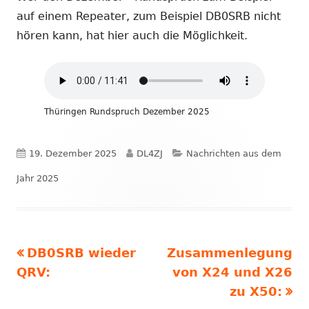
auf einem Repeater, zum Beispiel DB0SRB nicht
hören kann, hat hier auch die Möglichkeit.
Thüringen Rundspruch Dezember 2025
Veröffentlicht
Autor
Kategorien
19. Dezember 2025
DL4ZJ
Nachrichten aus dem
am
Jahr 2025
Vorheriger
Nächster
DB0SRB wieder
Zusammenlegung
Beitragsnavigation
Beitrag:
Beitrag
QRV:
von X24 und X26
zu X50: