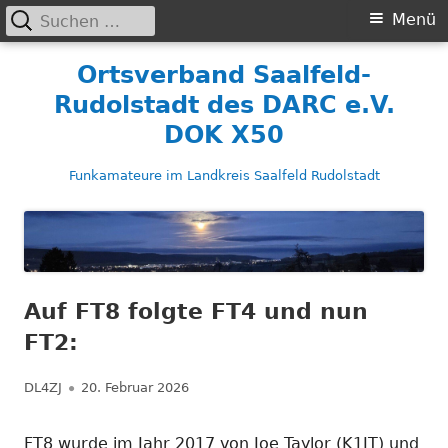
Suchen
Primäres
Menü
nach:
Menü
Springe
Ortsverband Saalfeld-
zum
Rudolstadt des DARC e.V.
Inhalt
DOK X50
Funkamateure im Landkreis Saalfeld Rudolstadt
Auf FT8 folgte FT4 und nun
FT2:
Autor
Veröffentlicht
DL4ZJ
20. Februar 2026
am
FT8 wurde im Jahr 2017 von Joe Taylor (K1JT) und