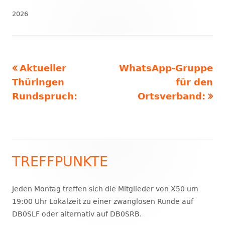
am
2026
Vorheriger
Nächster
Aktueller
WhatsApp-Gruppe
Beitragsnavigation
Beitrag:
Beitrag
Thüringen
für den
Rundspruch:
Ortsverband:
TREFFPUNKTE
Haupt-
Seitenleiste
Jeden Montag treffen sich die Mitglieder von X50 um
19:00 Uhr Lokalzeit zu einer zwanglosen Runde auf
DB0SLF oder alternativ auf DB0SRB.