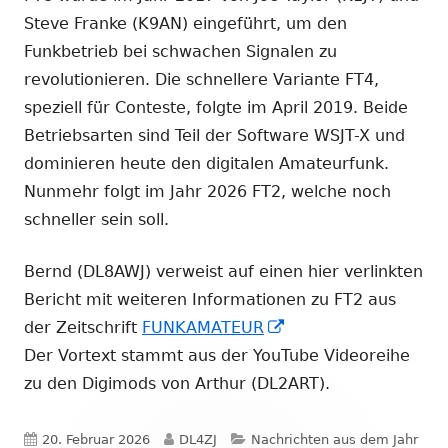
Steve Franke (K9AN) eingeführt, um den
Funkbetrieb bei schwachen Signalen zu
revolutionieren. Die schnellere Variante FT4,
speziell für Conteste, folgte im April 2019. Beide
Betriebsarten sind Teil der Software WSJT-X und
dominieren heute den digitalen Amateurfunk.
Nunmehr folgt im Jahr 2026 FT2, welche noch
schneller sein soll.
Bernd (DL8AWJ) verweist auf einen hier verlinkten
Bericht mit weiteren Informationen zu FT2 aus
In
der Zeitschrift
FUNKAMATEUR
neuem
Der Vortext stammt aus der YouTube Videoreihe
Fenster
zu den Digimods von Arthur (DL2ART).
öffnen
Veröffentlicht
Autor
Kategorien
20. Februar 2026
DL4ZJ
Nachrichten aus dem Jahr