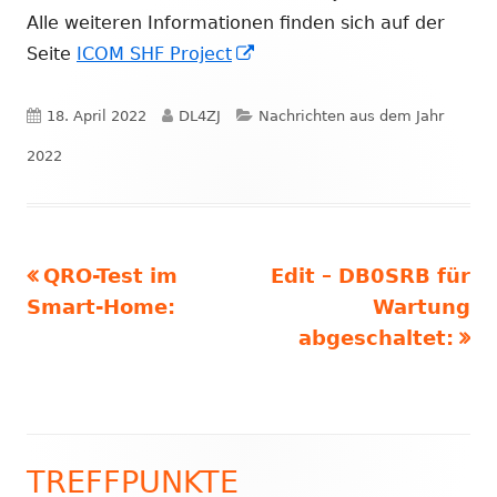
Alle weiteren Informationen finden sich auf der
In
Seite
ICOM SHF Project
neuem
Fenster
Veröffentlicht
Autor
Kategorien
18. April 2022
DL4ZJ
Nachrichten aus dem Jahr
öffnen
am
2022
Vorheriger
Nächster
QRO-Test im
Edit – DB0SRB für
Beitragsnavigation
Beitrag:
Beitrag
Smart-Home:
Wartung
abgeschaltet:
TREFFPUNKTE
Haupt-