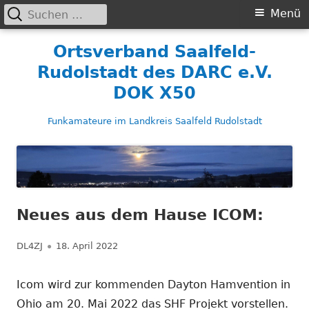
Suchen
Primäres
Menü
nach:
Menü
Springe
Ortsverband Saalfeld-
zum
Rudolstadt des DARC e.V.
Inhalt
DOK X50
Funkamateure im Landkreis Saalfeld Rudolstadt
Neues aus dem Hause ICOM:
Autor
Veröffentlicht
DL4ZJ
18. April 2022
am
Icom wird zur kommenden Dayton Hamvention in
Ohio am 20. Mai 2022 das SHF Projekt vorstellen.