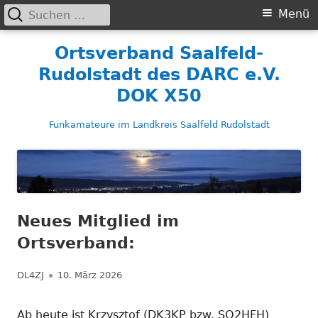
Suchen
Primäres
Menü
nach:
Menü
Springe
Ortsverband Saalfeld-
zum
Rudolstadt des DARC e.V.
Inhalt
DOK X50
Funkamateure im Landkreis Saalfeld Rudolstadt
Neues Mitglied im
Ortsverband:
Autor
Veröffentlicht
DL4ZJ
10. März 2026
am
Ab heute ist Krzysztof (DK3KP bzw. SQ2HFH)