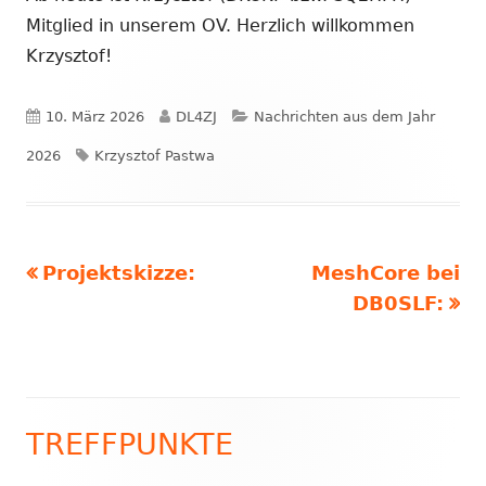
Mitglied in unserem OV. Herzlich willkommen
Krzysztof!
Veröffentlicht
Autor
Kategorien
10. März 2026
DL4ZJ
Nachrichten aus dem Jahr
am
Schlagwörter
2026
Krzysztof Pastwa
Vorheriger
Nächster
Projektskizze:
MeshCore bei
Beitragsnavigation
Beitrag:
Beitrag
DB0SLF:
TREFFPUNKTE
Haupt-