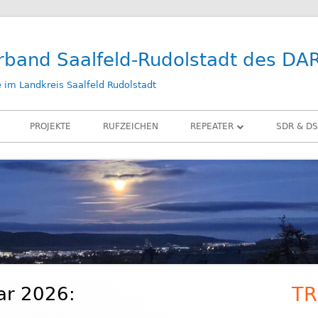
rband Saalfeld-Rudolstadt des DA
im Landkreis Saalfeld Rudolstadt
PROJEKTE
RUFZEICHEN
REPEATER
SDR & DS
DB0SLF
KIWI SD
DB0SRB
SDR PLA
DB0SLF / TEST
LAN-IQ 
BELKA D
RX-ANT
ar 2026:
TR
Ha
ZUBEHÖ