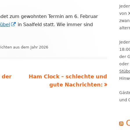
Se
Jeden
von X
ndet zum gewohnten Termin am 6. Februar
zwan
In
übel
in Saalfeld statt. Wie immer sind
alte
neuem
Fenster
Jeden
orien
ichten aus dem Jahr 2026
öffnen
18:0
der 
oder 
Stüb
Nächster
 der
Ham Clock – schlechte und
Hinw
Beitrag
gute Nachrichten:
Gäst
und 