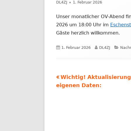
Autor
Veröffentlicht
DL4ZJ
1. Februar 2026
NACHRICHTEN AUS DEM JAHR 2019
am
Unser monatlicher OV-Abend fi
2026 um 18:00 Uhr im
Eschenst
Gäste herzlich willkommen.
Veröffentlicht
Autor
Kateg
1. Februar 2026
DL4ZJ
Nachr
am
Vorheriger
Wichtig! Aktualisierung
Beitragsnavigation
Beitrag:
eigenen Daten: