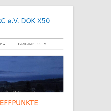
RC e.V. DOK X50
P
DSGVO/IMPRESSUM
R
Y
SDR
X
ENNEN
EFFPUNKTE
upt-
R