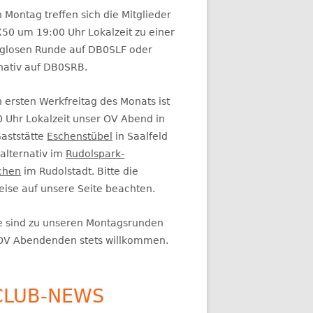
itenleiste
 Montag treffen sich die Mitglieder
50 um 19:00 Uhr Lokalzeit zu einer
glosen Runde auf DB0SLF oder
rnativ auf DB0SRB.
 ersten Werkfreitag des Monats ist
0 Uhr Lokalzeit unser OV Abend in
Gaststätte
Eschenstübel
in Saalfeld
alternativ im
Rudolspark-
chen
im Rudolstadt. Bitte die
eise auf unsere Seite beachten.
e sind zu unseren Montagsrunden
OV Abendenden stets willkommen.
CLUB-NEWS