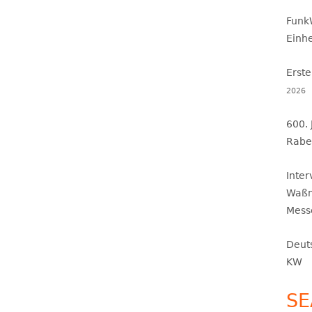
Funk
Einh
Erste
2026
600.
Rabe
Inte
Waßm
Mess
Deut
KW
SE