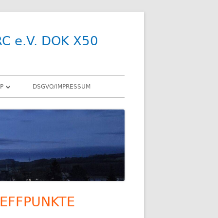
RC e.V. DOK X50
P
DSGVO/IMPRESSUM
R
Y
SDR
X
ENNEN
EFFPUNKTE
upt-
R