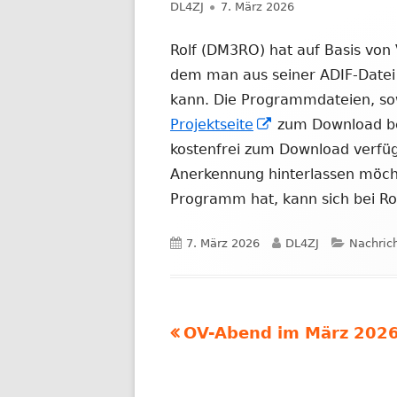
Autor
Veröffentlicht
DL4ZJ
7. März 2026
NACHRICHTEN AUS DEM JAHR 2019
am
Rolf (DM3RO) hat auf Basis von 
dem man aus seiner ADIF-Datei 
kann. Die Programmdateien, sowi
In
Projektseite
zum Download ber
neuem
kostenfrei zum Download verfügb
Fenster
Anerkennung hinterlassen möch
öffnen
Programm hat, kann sich bei Ro
Veröffentlicht
Autor
Kategor
7. März 2026
DL4ZJ
Nachric
am
Vorheriger
OV-Abend im März 2026
Beitragsnavigation
Beitrag: