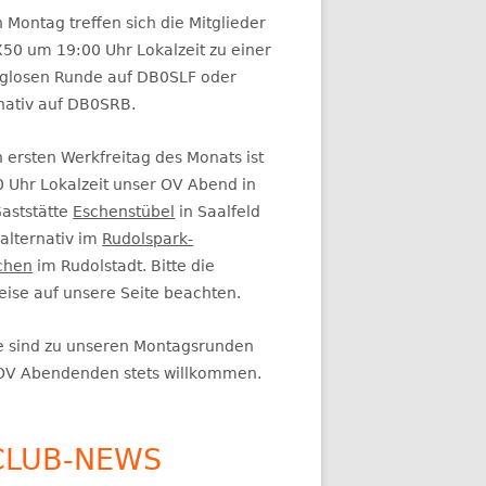
itenleiste
 Montag treffen sich die Mitglieder
50 um 19:00 Uhr Lokalzeit zu einer
glosen Runde auf DB0SLF oder
rnativ auf DB0SRB.
 ersten Werkfreitag des Monats ist
0 Uhr Lokalzeit unser OV Abend in
Gaststätte
Eschenstübel
in Saalfeld
alternativ im
Rudolspark-
chen
im Rudolstadt. Bitte die
eise auf unsere Seite beachten.
e sind zu unseren Montagsrunden
OV Abendenden stets willkommen.
CLUB-NEWS