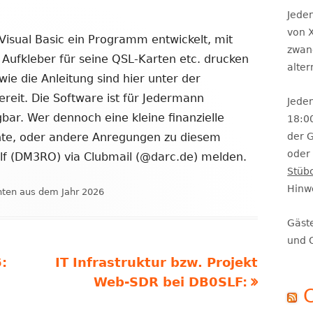
Se
Jeden
von X
Visual Basic ein Programm entwickelt, mit
zwan
Aufkleber für seine QSL-Karten etc. drucken
alte
e die Anleitung sind hier unter der
eit. Die Software ist für Jedermann
Jeden
ar. Wer dennoch eine kleine finanzielle
18:0
te, oder andere Anregungen zu diesem
der 
oder 
lf (DM3RO) via Clubmail (@darc.de) melden.
Stüb
Hinw
ien
hten aus dem Jahr 2026
Gäst
und 
Nächster
:
IT Infrastruktur bzw. Projekt
Beitrag
Web-SDR bei DB0SLF: