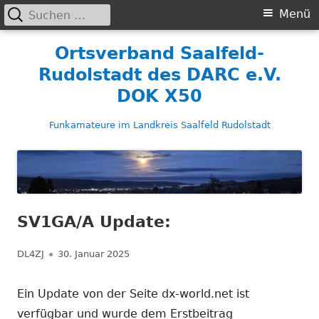
Suchen
Primäres
Menü
nach:
Menü
Springe
Ortsverband Saalfeld-
zum
Rudolstadt des DARC e.V.
Inhalt
DOK X50
Funkamateure im Landkreis Saalfeld Rudolstadt
SV1GA/A Update:
Autor
Veröffentlicht
DL4ZJ
30. Januar 2025
am
Ein Update von der Seite dx-world.net ist
verfügbar und wurde dem Erstbeitrag