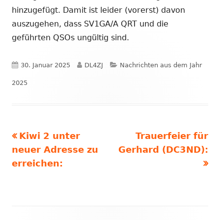
hinzugefügt. Damit ist leider (vorerst) davon
auszugehen, dass SV1GA/A QRT und die
geführten QSOs ungültig sind.
Veröffentlicht
Autor
Kategorien
30. Januar 2025
DL4ZJ
Nachrichten aus dem Jahr
am
2025
Vorheriger
Nächster
Kiwi 2 unter
Trauerfeier für
Beitragsnavigation
Beitrag:
Beitrag
neuer Adresse zu
Gerhard (DC3ND):
erreichen: