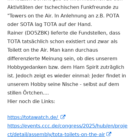
Aktivitäten der tschechischen Funkfreunde zu
"Towers on the Air. In Anlehnung an z.B. POTA
oder SOTA lag TOTA auf der Hand.
Rainer (DO5ZBK) lieferte die Fundstellen, dass
TOTA tatsächlich schon existiert und zwar als
Toilett on the Air. Man kann durchaus
differenzierte Meinung sein, ob dies unserem
Hobbygedanken bzw. dem Ham Spirit zuträglich
ist. Jedoch zeigt es wieder einmal: Jeder findet in
unserem Hobby seine Nische - selbst auf dem
stillen Örtchen....
Hier noch die Links:
In
https://totawatch.de/
neuem
https://events.ccc.de/congress/2025/hub/en/proje
Fenster
In
ct/detail/assembly/tota-toilets-on-the-air