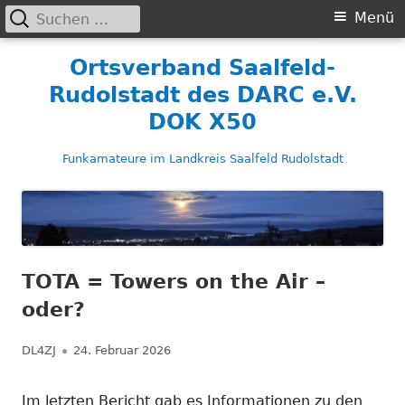
Suchen
Primäres
Menü
nach:
Menü
Springe
Ortsverband Saalfeld-
zum
Rudolstadt des DARC e.V.
Inhalt
DOK X50
Funkamateure im Landkreis Saalfeld Rudolstadt
TOTA = Towers on the Air –
oder?
Autor
Veröffentlicht
DL4ZJ
24. Februar 2026
am
Im letzten Bericht gab es Informationen zu den