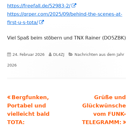
öffnen
In
neuem
https://freefall.de/52983-2/
neuem
Fenster
https://qrper.com/2025/09/behind-the-scenes-at-
In
Fenster
öffnen
first-u-s-tota/
neuem
öffnen
Viel Spaß beim stöbern und TNX Rainer (DO5ZBK)
Fenster
öffnen
Veröffentlicht
Autor
Kategorien
24. Februar 2026
DL4ZJ
Nachrichten aus dem Jahr
am
2026
Vorheriger
Nächster
Bergfunken,
Grüße und
Beitragsnavigation
Beitrag:
Beitrag
Portabel und
Glückwünsche
vielleicht bald
vom FUNK-
TOTA:
TELEGRAMM: