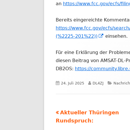
an
https://www.fcc.gov/ecfs/fili
Bereits eingereichte Kommenta
https://www.fcc.gov/ecfs/search
In
(%2225-201%22))
einsehen.
neuem
Fenster
Für eine Erklärung der Probleme
öffnen
diesen Beitrag von AMSAT-DL-Pr
DB2OS:
https://community.libre
Veröffentlicht
Autor
Kategori
24. Juli 2025
DL4ZJ
Nachrich
am
Vorheriger
Aktueller Thüringen
Beitragsnavigation
Beitrag:
Rundspruch: