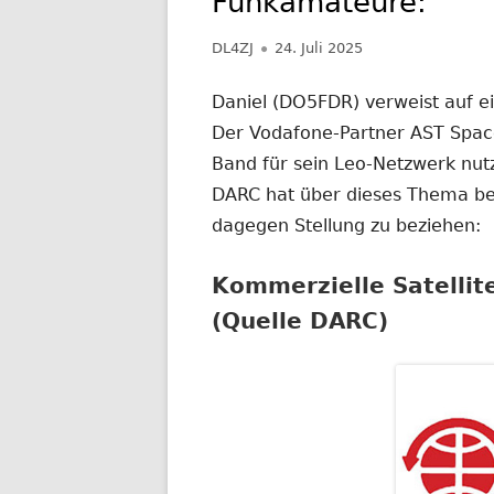
Funkamateure:
NACHRICHTEN AUS DEM JAHR 2019
Autor
Veröffentlicht
DL4ZJ
24. Juli 2025
am
Daniel (DO5FDR) verweist auf e
Der Vodafone-Partner AST Space
Band für sein Leo-Netzwerk nut
DARC hat über dieses Thema ber
dagegen Stellung zu beziehen:
Kommerzielle Satelli
(Quelle DARC)