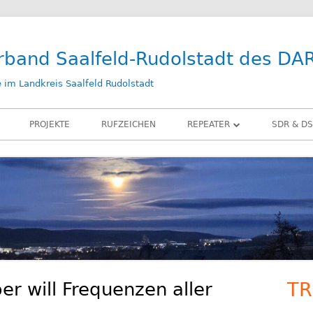
rband Saalfeld-Rudolstadt des DA
im Landkreis Saalfeld Rudolstadt
PROJEKTE
RUFZEICHEN
REPEATER
SDR & DS
DB0SLF
KIWI SD
DB0SRB
SDR PLA
DB0SLF / TEST
LAN-IQ 
BELKA D
RX-ANT
er will Frequenzen aller
TR
Ha
ZUBEHÖ