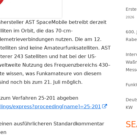
Erste
2026
hersteller AST SpaceMobile betreibt derzeit
liten im Orbit, die das 70-cm-
600.
lemetrieverbindungen nutzen. Die am 12.
Rabe
lliten sind keine Amateurfunksatelliten. AST
Inte
terer 243 Satelliten und hat bei der US-
Waßm
weltweite Nutzung des Frequenzbereichs 430–
Mess
hte wissen, was Funkamateure von diesem
nd noch bis zum 21. Juli möglich.
Funk
 zum Verfahren 25-201 abgeben
Deut
In
/filings/express?proceeding[name]=25-201
KW
neuem
SE
Fenster
einen ausführlicheren Standardkommentar
öffnen
gen