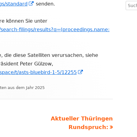
In
ngs/standard
senden.
Such
nach
neuem
Fenster
re können Sie unter
öffnen
/search-filings/results?q=(proceedings.name:
, die diese Satelliten verursachen, siehe
äsident Peter Gülzow,
In
.space/t/asts-bluebird-1-5/12255
neuem
en
ten aus dem Jahr 2025
Fenster
öffnen
Nächster
Aktueller Thüringen
Beitrag
Rundspruch: