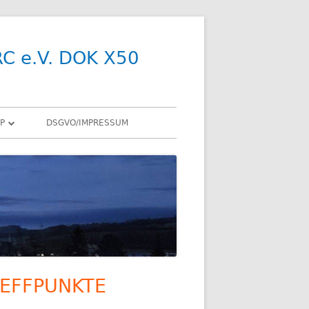
RC e.V. DOK X50
P
DSGVO/IMPRESSUM
R
Y
SDR
X
ENNEN
EFFPUNKTE
upt-
R