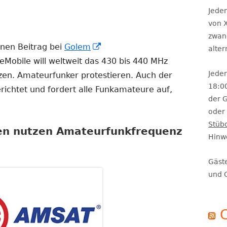
Se
Jeden
von X
zwan
In
inen Beitrag bei
Golem
alte
neuem
Mobile will weltweit das 430 bis 440 MHz
Jeden
Fenster
zen. Amateurfunker protestieren. Auch der
18:0
öffnen
ichtet und fordert alle Funkamateure auf,
der 
oder 
Stüb
ten nutzen Amateurfunkfrequenz
Hinw
Gäst
und 