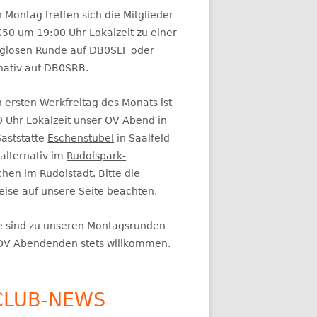
itenleiste
 Montag treffen sich die Mitglieder
50 um 19:00 Uhr Lokalzeit zu einer
glosen Runde auf DB0SLF oder
rnativ auf DB0SRB.
 ersten Werkfreitag des Monats ist
0 Uhr Lokalzeit unser OV Abend in
Gaststätte
Eschenstübel
in Saalfeld
alternativ im
Rudolspark-
chen
im Rudolstadt. Bitte die
eise auf unsere Seite beachten.
e sind zu unseren Montagsrunden
OV Abendenden stets willkommen.
CLUB-NEWS