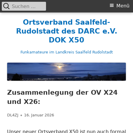
Suchen
Primäres
Menü
nach:
Menü
Springe
Ortsverband Saalfeld-
zum
Rudolstadt des DARC e.V.
Inhalt
DOK X50
Funkamateure im Landkreis Saalfeld Rudolstadt
Zusammenlegung der OV X24
und X26:
Autor
Veröffentlicht
DL4ZJ
16. Januar 2026
am
Unser neuer Ortsverband X50 ist nun auch formal