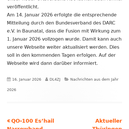
veröffentlicht.
Am 14. Januar 2026 erfolgte die entsprechende
Mitteilung durch den Bundesverband des DARC
e.V. in Baunatal, dass die Fusion mit Wirkung zum
1. Januar 2026 vollzogen wurde. Damit kann auch
unsere Webseite weiter aktualisiert werden. Dies
soll in den kommenden Tagen erfolgen. Auf der
Webseite wird dann darüber informiert.
Veröffentlicht
Autor
Kategorien
16. Januar 2026
DL4ZJ
Nachrichten aus dem Jahr
am
2026
Vorheriger
Nächster
QO-100 Es’hail
Aktueller
Beitragsnavigation
Beitrag:
Beitrag
Narrowband
Thüringen