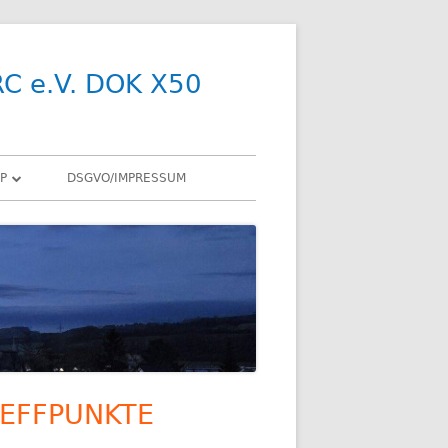
RC e.V. DOK X50
P
DSGVO/IMPRESSUM
R
Y
SDR
X
ENNEN
EFFPUNKTE
upt-
R