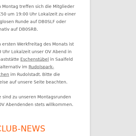
itenleiste
 Montag treffen sich die Mitglieder
50 um 19:00 Uhr Lokalzeit zu einer
glosen Runde auf DB0SLF oder
rnativ auf DB0SRB.
 ersten Werkfreitag des Monats ist
0 Uhr Lokalzeit unser OV Abend in
Gaststätte
Eschenstübel
in Saalfeld
alternativ im
Rudolspark-
chen
im Rudolstadt. Bitte die
eise auf unsere Seite beachten.
e sind zu unseren Montagsrunden
OV Abendenden stets willkommen.
CLUB-NEWS