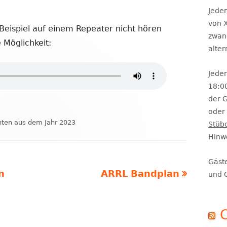
Se
Jeden
von X
eispiel auf einem Repeater nicht hören
zwan
 Möglichkeit:
alte
Jeden
18:0
der 
oder 
ien
hten aus dem Jahr 2023
Stüb
Hinw
Gäst
Nächster
n
ARRL Bandplan
und 
Beitrag