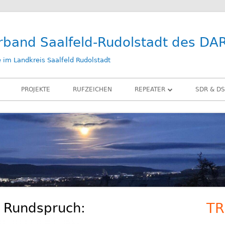
rband Saalfeld-Rudolstadt des DA
im Landkreis Saalfeld Rudolstadt
PROJEKTE
RUFZEICHEN
REPEATER
SDR & DS
DB0SLF
KIWI SD
DB0SRB
SDR PLA
DB0SLF / TEST
LAN-IQ 
BELKA D
RX-ANT
n Rundspruch:
TR
Ha
ZUBEHÖ