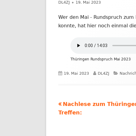
Autor
Veröffentlicht
DL4ZJ
19. Mai 2023
NACHRICHTEN AUS DEM JAHR 2019
am
Wer den Mai - Rundspruch zum B
konnte, hat hier noch einmal die
Thüringen Rundspruch Mai 2023
Veröffentlicht
Autor
Kategor
19. Mai 2023
DL4ZJ
Nachric
am
Vorheriger
Nachlese zum Thüringe
Beitragsnavigation
Beitrag:
Treffen: