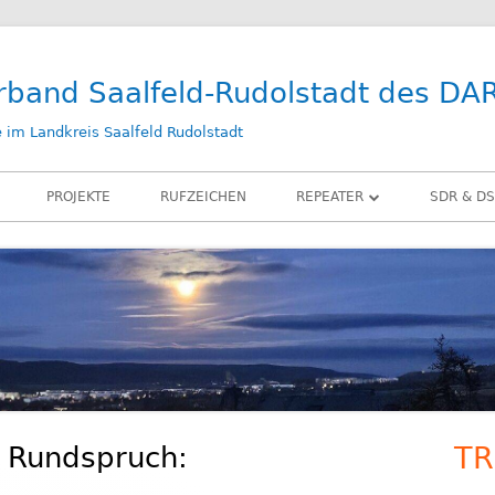
rband Saalfeld-Rudolstadt des DA
im Landkreis Saalfeld Rudolstadt
PROJEKTE
RUFZEICHEN
REPEATER
SDR & DS
DB0SLF
KIWI SD
DB0SRB
SDR PLA
DB0SLF / TEST
LAN-IQ 
BELKA D
RX-ANT
n Rundspruch:
TR
Ha
ZUBEHÖ