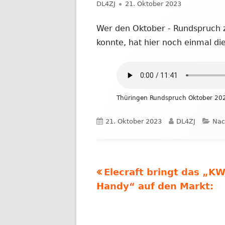
Autor
Veröffentlicht
DL4ZJ
21. Oktober 2023
NACHRICHTEN AUS DEM JAHR 2019
am
Wer den Oktober - Rundspruch z
konnte, hat hier noch einmal die
Thüringen Rundspruch Oktober 20
Veröffentlicht
Autor
Kat
21. Oktober 2023
DL4ZJ
Nac
am
Vorheriger
Elecraft bringt das „KW
Beitragsnavigation
Beitrag:
Handy“ auf den Markt: