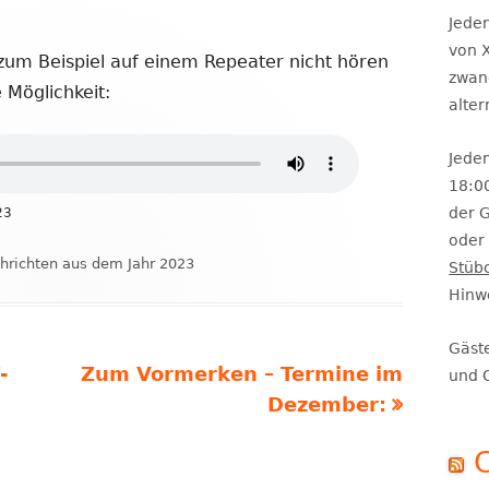
Se
Jeden
von X
um Beispiel auf einem Repeater nicht hören
zwan
 Möglichkeit:
alte
Jeden
18:0
der 
23
oder 
egorien
hrichten aus dem Jahr 2023
Stüb
Hinw
Gäst
Nächster
-
Zum Vormerken – Termine im
und 
Beitrag
Dezember: