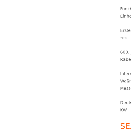
Funk
Einh
Erste
2026
600.
Rabe
Inte
Waßm
Mess
Deut
KW
SE