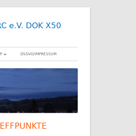
RC e.V. DOK X50
P
DSGVO/IMPRESSUM
R
Y
SDR
X
ENNEN
EFFPUNKTE
upt-
R