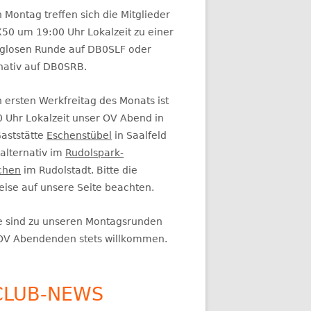
itenleiste
 Montag treffen sich die Mitglieder
50 um 19:00 Uhr Lokalzeit zu einer
glosen Runde auf DB0SLF oder
rnativ auf DB0SRB.
 ersten Werkfreitag des Monats ist
0 Uhr Lokalzeit unser OV Abend in
Gaststätte
Eschenstübel
in Saalfeld
alternativ im
Rudolspark-
chen
im Rudolstadt. Bitte die
eise auf unsere Seite beachten.
e sind zu unseren Montagsrunden
OV Abendenden stets willkommen.
CLUB-NEWS