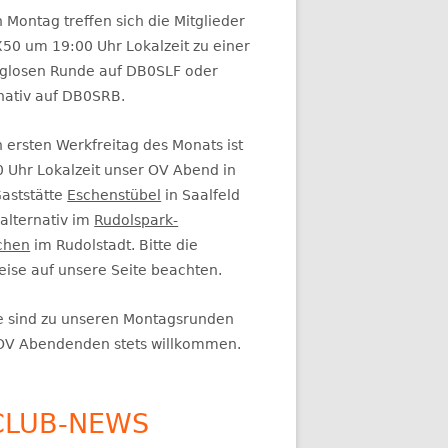
itenleiste
 Montag treffen sich die Mitglieder
50 um 19:00 Uhr Lokalzeit zu einer
glosen Runde auf DB0SLF oder
rnativ auf DB0SRB.
 ersten Werkfreitag des Monats ist
0 Uhr Lokalzeit unser OV Abend in
Gaststätte
Eschenstübel
in Saalfeld
alternativ im
Rudolspark-
chen
im Rudolstadt. Bitte die
eise auf unsere Seite beachten.
e sind zu unseren Montagsrunden
OV Abendenden stets willkommen.
CLUB-NEWS