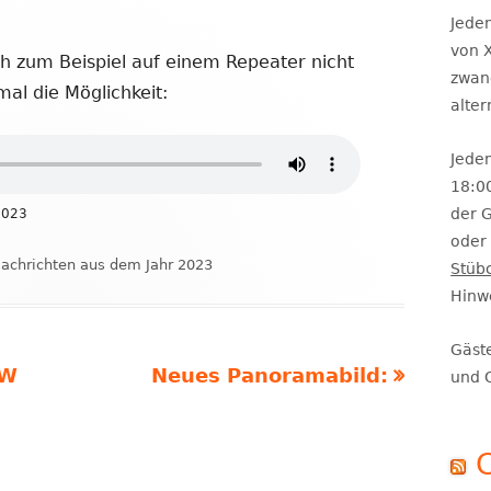
Se
Jeden
von X
 zum Beispiel auf einem Repeater nicht
zwan
mal die Möglichkeit:
alte
Jeden
18:0
der 
2023
oder 
ategorien
achrichten aus dem Jahr 2023
Stüb
Hinw
Gäst
Nächster
MW
Neues Panoramabild:
und 
Beitrag