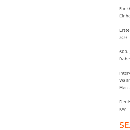
Funk
Einh
Erste
2026
600.
Rabe
Inte
Waßm
Mess
Deut
KW
SE