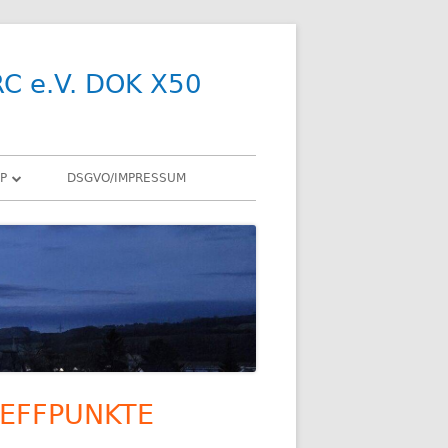
RC e.V. DOK X50
P
DSGVO/IMPRESSUM
R
Y
SDR
X
ENNEN
EFFPUNKTE
upt-
R