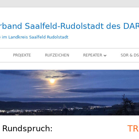
rband Saalfeld-Rudolstadt des DA
im Landkreis Saalfeld Rudolstadt
PROJEKTE
RUFZEICHEN
REPEATER
SDR & DS
DB0SLF
KIWI SD
DB0SRB
SDR PLA
DB0SLF / TEST
LAN-IQ 
BELKA D
RX-ANT
n Rundspruch:
TR
Ha
ZUBEHÖ