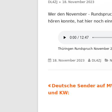
Autor
Veröffentlicht
DL4ZJ
18. November 2023
NACHRICHTEN AUS DEM JAHR 2019
am
Wer den November - Rundspruch
hören konnte, hat hier noch ein
Thüringen Rundspruch November 
Veröffentlicht
Autor
K
18. November 2023
DL4ZJ
N
am
Vorheriger
Deutsche Sender auf 
Beitragsnavigation
Beitrag:
und KW: