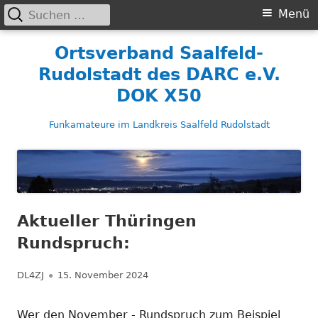
Suchen
Primäres
Menü
nach:
Menü
Springe
Ortsverband Saalfeld-
zum
Rudolstadt des DARC e.V.
Inhalt
DOK X50
Funkamateure im Landkreis Saalfeld Rudolstadt
Aktueller Thüringen
Rundspruch:
Autor
Veröffentlicht
DL4ZJ
15. November 2024
am
Wer den November - Rundspruch zum Beispiel