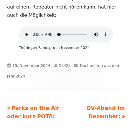
auf einem Repeater nicht hören kann, hat hier
auch die Möglichkeit:
Thüringen Rundspruch November 2024
Veröffentlicht
Autor
Kategorien
15. November 2024
DL4ZJ
Nachrichten aus dem
am
Jahr 2024
Vorheriger
Nächster
Parks on the Air
OV-Abend im
Beitragsnavigation
Beitrag:
Beitrag
oder kurz POTA:
Dezember: