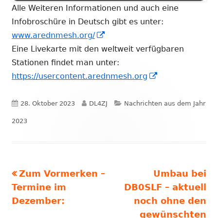
Alle Weiteren Informationen und auch eine
Infobroschüre in Deutsch gibt es unter:
In
www.arednmesh.org/
neuem
Eine Livekarte mit den weltweit verfügbaren
Fenster
Stationen findet man unter:
öffnen
In
https://usercontent.arednmesh.org
neuem
Fenster
Veröffentlicht
Autor
Kategorien
28. Oktober 2023
DL4ZJ
Nachrichten aus dem Jahr
öffnen
am
2023
Vorheriger
Nächster
Zum Vormerken –
Umbau bei
Beitragsnavigation
Beitrag:
Beitrag
Termine im
DB0SLF – aktuell
Dezember:
noch ohne den
gewünschten