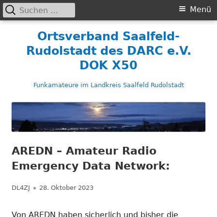
Suchen
Primäres
Menü
nach:
Menü
Springe
Ortsverband Saalfeld-
zum
Rudolstadt des DARC e.V.
Inhalt
DOK X50
Funkamateure im Landkreis Saalfeld Rudolstadt
AREDN – Amateur Radio
Emergency Data Network:
Autor
Veröffentlicht
DL4ZJ
28. Oktober 2023
am
Von AREDN haben sicherlich und bisher die