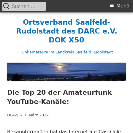
Suchen
Primäres
Menü
nach:
Menü
Springe
Ortsverband Saalfeld-
zum
Rudolstadt des DARC e.V.
Inhalt
DOK X50
Funkamateure im Landkreis Saalfeld Rudolstadt
Die Top 20 der Amateurfunk
YouTube-Kanäle:
Autor
Veröffentlicht
DL4ZJ
7. März 2022
am
Bekanntermaßen hat das Internet auf (fast) alle