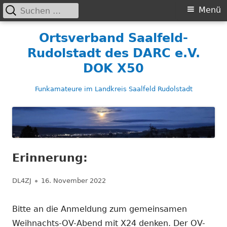
Suchen
Primäres
Menü
nach:
Menü
Springe
Ortsverband Saalfeld-
zum
Rudolstadt des DARC e.V.
Inhalt
DOK X50
Funkamateure im Landkreis Saalfeld Rudolstadt
Erinnerung:
Autor
Veröffentlicht
DL4ZJ
16. November 2022
am
Bitte an die Anmeldung zum gemeinsamen
Weihnachts-OV-Abend mit X24 denken. Der OV-