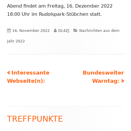
Abend findet am Freitag, 16. Dezember 2022
18:00 Uhr im Rudolspark-Stübchen statt.
Veröffentlicht
Autor
Kategorien
16. November 2022
DL4ZJ
Nachrichten aus dem
am
Jahr 2022
Vorheriger
Nächster
Interessante
Bundesweiter
Beitragsnavigation
Beitrag:
Beitrag
Webseite(n):
Warntag:
TREFFPUNKTE
Haupt-