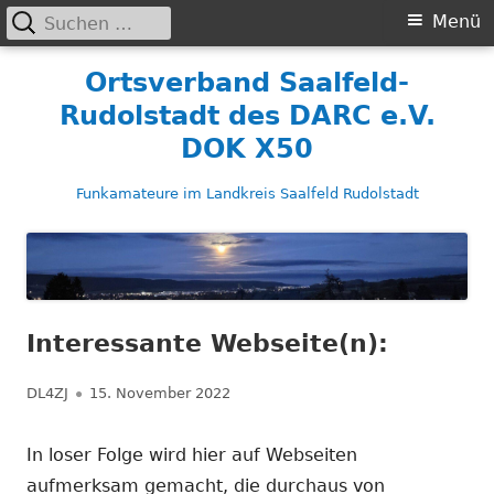
Suchen
Primäres
Menü
nach:
Menü
Springe
Ortsverband Saalfeld-
zum
Rudolstadt des DARC e.V.
Inhalt
DOK X50
Funkamateure im Landkreis Saalfeld Rudolstadt
Interessante Webseite(n):
Autor
Veröffentlicht
DL4ZJ
15. November 2022
am
In loser Folge wird hier auf Webseiten
aufmerksam gemacht, die durchaus von