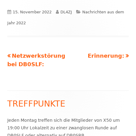
Fenster
öffnen
Veröffentlicht
Autor
Kategorien
15. November 2022
DL4ZJ
Nachrichten aus dem
am
Jahr 2022
Vorheriger
Nächster
Netzwerkstörung
Erinnerung:
Beitragsnavigation
Beitrag:
Beitrag
bei DB0SLF:
TREFFPUNKTE
Haupt-
Seitenleiste
Jeden Montag treffen sich die Mitglieder von X50 um
19:00 Uhr Lokalzeit zu einer zwanglosen Runde auf
DB0SLF oder alternativ auf DB0SRB.