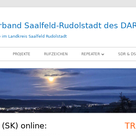
rband Saalfeld-Rudolstadt des DA
im Landkreis Saalfeld Rudolstadt
PROJEKTE
RUFZEICHEN
REPEATER
SDR & DS
DB0SLF
KIWI SD
DB0SRB
SDR PLA
DB0SLF / TEST
LAN-IQ 
BELKA D
RX-ANT
 (SK) online:
TR
Ha
ZUBEHÖ