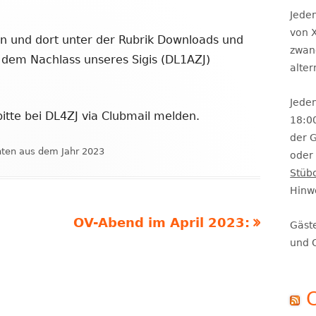
Se
Jeden
von X
rn und dort unter der Rubrik Downloads und
zwan
us dem Nachlass unseres Sigis (DL1AZJ)
alte
Jeden
itte bei DL4ZJ via Clubmail melden.
18:0
der 
ien
hten aus dem Jahr 2023
oder 
Stüb
Hinw
Nächster
OV-Abend im April 2023:
Gäst
Beitrag
und 