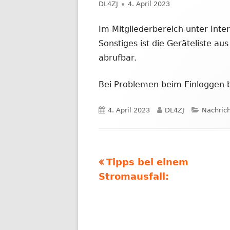
Autor
Veröffentlicht
DL4ZJ
4. April 2023
NACHRICHTEN AUS DEM JAHR 2019
am
Im Mitgliederbereich unter Inte
Sonstiges ist die Geräteliste a
abrufbar.
Bei Problemen beim Einloggen b
Veröffentlicht
Autor
Kategor
4. April 2023
DL4ZJ
Nachric
am
Vorheriger
Tipps bei einem
Beitragsnavigation
Beitrag:
Stromausfall: