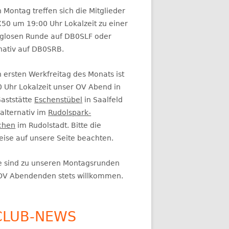
itenleiste
 Montag treffen sich die Mitglieder
50 um 19:00 Uhr Lokalzeit zu einer
glosen Runde auf DB0SLF oder
rnativ auf DB0SRB.
 ersten Werkfreitag des Monats ist
0 Uhr Lokalzeit unser OV Abend in
Gaststätte
Eschenstübel
in Saalfeld
alternativ im
Rudolspark-
chen
im Rudolstadt. Bitte die
eise auf unsere Seite beachten.
e sind zu unseren Montagsrunden
OV Abendenden stets willkommen.
CLUB-NEWS