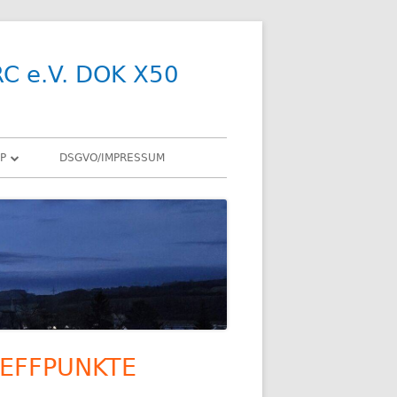
RC e.V. DOK X50
P
DSGVO/IMPRESSUM
R
Y
SDR
X
ENNEN
EFFPUNKTE
upt-
R