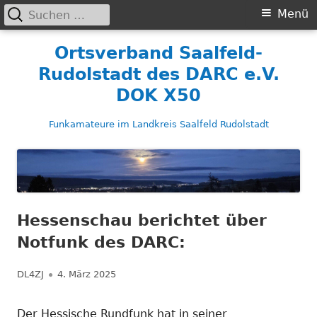
Suchen
Primäres
Menü
nach:
Menü
Springe
Ortsverband Saalfeld-
zum
Rudolstadt des DARC e.V.
Inhalt
DOK X50
Funkamateure im Landkreis Saalfeld Rudolstadt
Hessenschau berichtet über
Notfunk des DARC:
Autor
Veröffentlicht
DL4ZJ
4. März 2025
am
Der Hessische Rundfunk hat in seiner