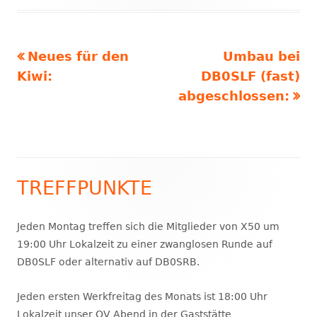
Vorheriger
Nächster
Neues für den
Umbau bei
Beitragsnavigation
Beitrag:
Beitrag
Kiwi:
DB0SLF (fast)
abgeschlossen:
TREFFPUNKTE
Haupt-
Seitenleiste
Jeden Montag treffen sich die Mitglieder von X50 um
19:00 Uhr Lokalzeit zu einer zwanglosen Runde auf
DB0SLF oder alternativ auf DB0SRB.
Jeden ersten Werkfreitag des Monats ist 18:00 Uhr
Lokalzeit unser OV Abend in der Gaststätte