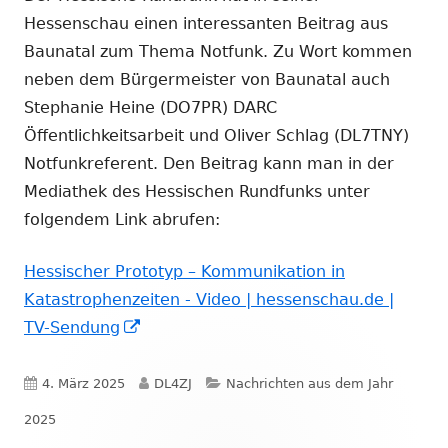
Hessenschau einen interessanten Beitrag aus
Baunatal zum Thema Notfunk. Zu Wort kommen
neben dem Bürgermeister von Baunatal auch
Stephanie Heine (DO7PR) DARC
Öffentlichkeitsarbeit und Oliver Schlag (DL7TNY)
Notfunkreferent. Den Beitrag kann man in der
Mediathek des Hessischen Rundfunks unter
folgendem Link abrufen:
Hessischer Prototyp – Kommunikation in
Katastrophenzeiten - Video | hessenschau.de |
In
TV-Sendung
neuem
Fenster
Veröffentlicht
Autor
Kategorien
4. März 2025
DL4ZJ
Nachrichten aus dem Jahr
öffnen
am
2025