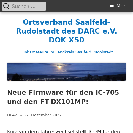
Suchen
Primäres
Menü
nach:
Menü
Springe
Ortsverband Saalfeld-
zum
Rudolstadt des DARC e.V.
Inhalt
DOK X50
Funkamateure im Landkreis Saalfeld Rudolstadt
Neue Firmware für den IC-705
und den FT-DX101MP:
Autor
Veröffentlicht
DL4ZJ
22. Dezember 2022
am
Kurz vor dem Jahreswechsel stellt ICOM für den