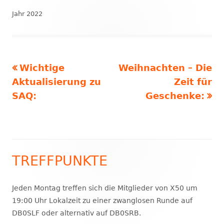
öffnen
am
Jahr 2022
Vorheriger
Nächster
Wichtige
Weihnachten – Die
Beitragsnavigation
Beitrag:
Beitrag
Aktualisierung zu
Zeit für
SAQ:
Geschenke:
TREFFPUNKTE
Haupt-
Seitenleiste
Jeden Montag treffen sich die Mitglieder von X50 um
19:00 Uhr Lokalzeit zu einer zwanglosen Runde auf
DB0SLF oder alternativ auf DB0SRB.