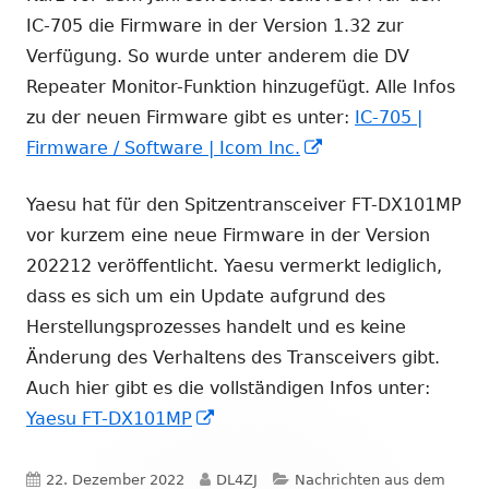
IC-705 die Firmware in der Version 1.32 zur
Verfügung. So wurde unter anderem die DV
Repeater Monitor-Funktion hinzugefügt. Alle Infos
zu der neuen Firmware gibt es unter:
IC-705 |
In
Firmware / Software | Icom Inc.
neuem
Yaesu hat für den Spitzentransceiver FT-DX101MP
Fenster
vor kurzem eine neue Firmware in der Version
öffnen
202212 veröffentlicht. Yaesu vermerkt lediglich,
dass es sich um ein Update aufgrund des
Herstellungsprozesses handelt und es keine
Änderung des Verhaltens des Transceivers gibt.
Auch hier gibt es die vollständigen Infos unter:
In
Yaesu FT-DX101MP
neuem
Fenster
Veröffentlicht
Autor
Kategorien
22. Dezember 2022
DL4ZJ
Nachrichten aus dem