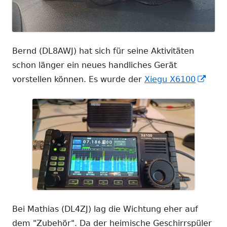
Bernd (DL8AWJ) hat sich für seine Aktivitäten
schon länger ein neues handliches Gerät
In
vorstellen können. Es wurde der
Xiegu X6100
neu
Fens
öffn
Bei Mathias (DL4ZJ) lag die Wichtung eher auf
dem "Zubehör". Da der heimische Geschirrspüler