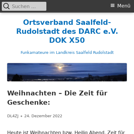
Suchen
Primäres
Menü
nach:
Menü
Springe
Ortsverband Saalfeld-
zum
Rudolstadt des DARC e.V.
Inhalt
DOK X50
Funkamateure im Landkreis Saalfeld Rudolstadt
Weihnachten – Die Zeit für
Geschenke:
Autor
Veröffentlicht
DL4ZJ
24. Dezember 2022
am
Heute ist Weihnachten bzw. Heilig Abend. Zeit für