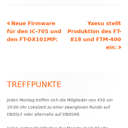
Vorheriger
Nächster
Neue Firmware
Yaesu stellt
Beitragsnavigation
Beitrag:
Beitrag
für den IC-705 und
Produktion des FT-
den FT-DX101MP:
818 und FTM-400
ein:
TREFFPUNKTE
Haupt-
Seitenleiste
Jeden Montag treffen sich die Mitglieder von X50 um
19:00 Uhr Lokalzeit zu einer zwanglosen Runde auf
DB0SLF oder alternativ auf DB0SRB.