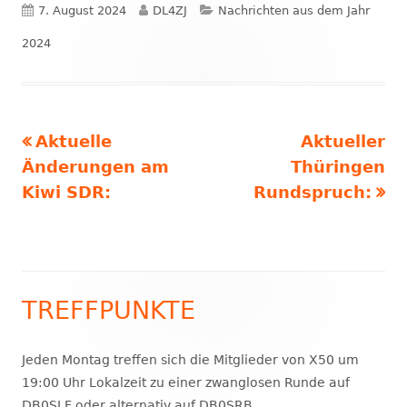
Veröffentlicht
Autor
Kategorien
7. August 2024
DL4ZJ
Nachrichten aus dem Jahr
am
2024
Vorheriger
Nächster
Aktuelle
Aktueller
Beitragsnavigation
Beitrag:
Beitrag
Änderungen am
Thüringen
Kiwi SDR:
Rundspruch:
TREFFPUNKTE
Haupt-
Seitenleiste
Jeden Montag treffen sich die Mitglieder von X50 um
19:00 Uhr Lokalzeit zu einer zwanglosen Runde auf
DB0SLF oder alternativ auf DB0SRB.