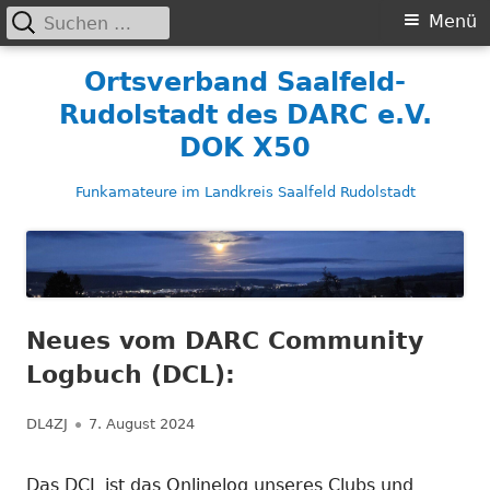
Suchen
Primäres
Menü
nach:
Menü
Springe
Ortsverband Saalfeld-
zum
Rudolstadt des DARC e.V.
Inhalt
DOK X50
Funkamateure im Landkreis Saalfeld Rudolstadt
Neues vom DARC Community
Logbuch (DCL):
Autor
Veröffentlicht
DL4ZJ
7. August 2024
am
Das DCL ist das Onlinelog unseres Clubs und