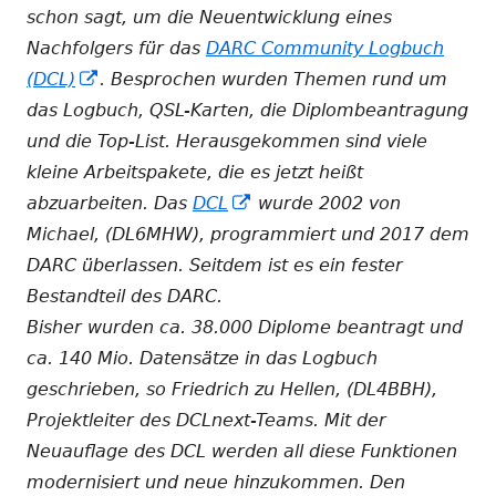
schon sagt, um die Neuentwicklung eines
Nachfolgers für das
DARC Community Logbuch
In
(DCL)
. Besprochen wurden Themen rund um
neuem
das Logbuch, QSL-Karten, die Diplombeantragung
Fenster
und die Top-List. Herausgekommen sind viele
öffnen
kleine Arbeitspakete, die es jetzt heißt
In
abzuarbeiten. Das
DCL
wurde 2002 von
neuem
Michael, (DL6MHW), programmiert und 2017 dem
Fenster
DARC überlassen. Seitdem ist es ein fester
öffnen
Bestandteil des DARC.
Bisher wurden ca. 38.000 Diplome beantragt und
ca. 140 Mio. Datensätze in das Logbuch
geschrieben, so Friedrich zu Hellen, (DL4BBH),
Projektleiter des DCLnext-Teams. Mit der
Neuauflage des DCL werden all diese Funktionen
modernisiert und neue hinzukommen. Den