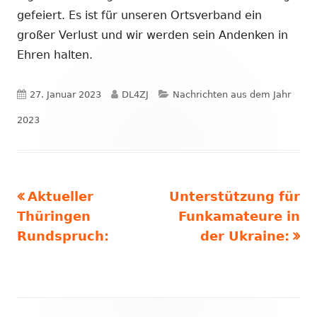
gefeiert. Es ist für unseren Ortsverband ein
großer Verlust und wir werden sein Andenken in
Ehren halten.
Veröffentlicht
Autor
Kategorien
27. Januar 2023
DL4ZJ
Nachrichten aus dem Jahr
am
2023
Vorheriger
Nächster
Aktueller
Unterstützung für
Beitragsnavigation
Beitrag:
Beitrag
Thüringen
Funkamateure in
Rundspruch:
der Ukraine: