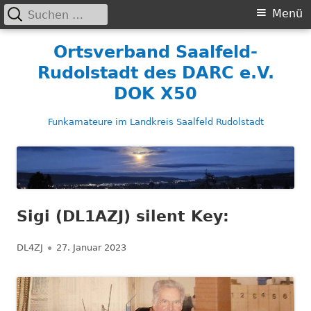
Suchen
Primäres
Menü
nach:
Menü
Springe
Ortsverband Saalfeld-
zum
Rudolstadt des DARC e.V.
Inhalt
DOK X50
Funkamateure im Landkreis Saalfeld Rudolstadt
Sigi (DL1AZJ) silent Key:
Autor
Veröffentlicht
DL4ZJ
27. Januar 2023
am