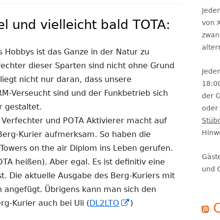
Se
Jeden
l und vielleicht bald TOTA:
von X
zwan
alte
 Hobbys ist das Ganze in der Natur zu
fechter dieser Sparten sind nicht ohne Grund
Jeden
liegt nicht nur daran, dass unsere
18:0
Verseucht sind und der Funkbetrieb sich
der 
 gestaltet.
oder 
r Verfechter und POTA Aktivierer macht auf
Stüb
Hinw
 Berg-Kurier aufmerksam. So haben die
Towers on the air Diplom ins Leben gerufen.
Gäst
TA heißen). Aber egal. Es ist definitiv eine
und 
st. Die aktuelle Ausgabe des Berg-Kuriers mit
ich angefügt. Übrigens kann man sich den
In
rg-Kurier auch bei Uli (
DL2LTO
)
neuem