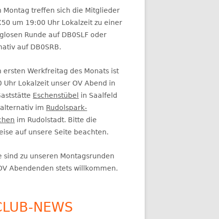
itenleiste
 Montag treffen sich die Mitglieder
50 um 19:00 Uhr Lokalzeit zu einer
glosen Runde auf DB0SLF oder
rnativ auf DB0SRB.
 ersten Werkfreitag des Monats ist
0 Uhr Lokalzeit unser OV Abend in
Gaststätte
Eschenstübel
in Saalfeld
alternativ im
Rudolspark-
chen
im Rudolstadt. Bitte die
eise auf unsere Seite beachten.
e sind zu unseren Montagsrunden
OV Abendenden stets willkommen.
CLUB-NEWS