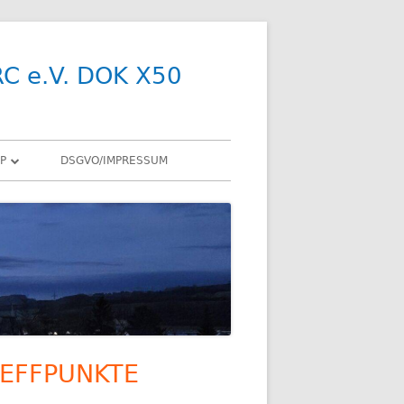
RC e.V. DOK X50
P
DSGVO/IMPRESSUM
R
Y
SDR
X
ENNEN
EFFPUNKTE
upt-
R