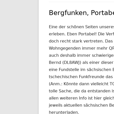
NACHRICHTEN AUS DEM JAHR 2019
Bergfunken, Portabe
Eine der schönen Seiten unseres
erleben. Eben Portabel! Die Ver
doch recht stark vertreten. Das 
Wohngegenden immer mehr QRM-
auch deshalb immer schwieriger
Bernd (DL8AWJ) als einer diese
eine Fundstelle im sächsischen
tschechischen Funkfreunde das 
(Anm.: Könnte dann vielleicht TO
tolle Sache, die da entstanden i
allen weiteren Info ist hier gle
jeweils aktuellen sächsischen Be
herunterladen.