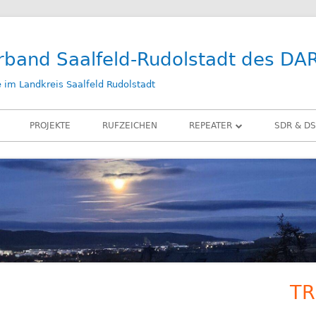
rband Saalfeld-Rudolstadt des DA
im Landkreis Saalfeld Rudolstadt
PROJEKTE
RUFZEICHEN
REPEATER
SDR & DS
DB0SLF
KIWI SD
DB0SRB
SDR PLA
DB0SLF / TEST
LAN-IQ 
BELKA D
RX-ANT
TR
Ha
ZUBEHÖ