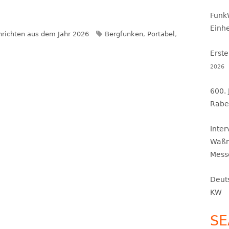
Fenster
Funk
öffnen
Einh
gorien
Schlagwörter
richten aus dem Jahr 2026
Bergfunken
,
Portabel
,
Erste
2026
600.
Rabe
Inte
Waßm
Mess
Deut
KW
SE