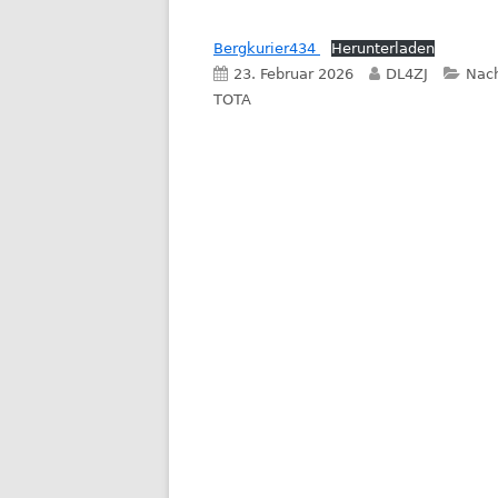
Bergkurier434
Herunterladen
Veröffentlicht
Autor
Kate
23. Februar 2026
DL4ZJ
Nach
am
TOTA