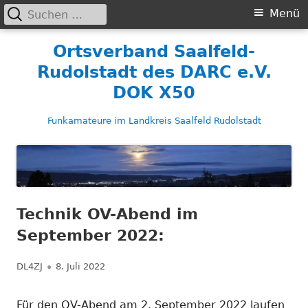
Suchen
Primäres
Menü
nach:
Menü
Springe
Ortsverband Saalfeld-
zum
Rudolstadt des DARC e.V.
Inhalt
DOK X50
Funkamateure im Landkreis Saalfeld Rudolstadt
Technik OV-Abend im
September 2022:
Autor
Veröffentlicht
DL4ZJ
8. Juli 2022
am
Für den OV-Abend am 2. September 2022 laufen