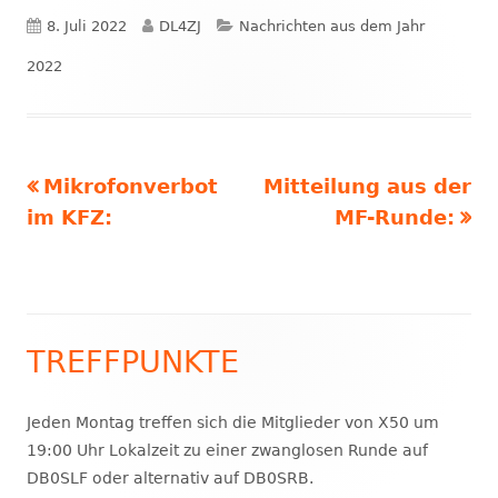
Veröffentlicht
Autor
Kategorien
8. Juli 2022
DL4ZJ
Nachrichten aus dem Jahr
am
2022
Vorheriger
Nächster
Mikrofonverbot
Mitteilung aus der
Beitragsnavigation
Beitrag:
Beitrag
im KFZ:
MF-Runde:
TREFFPUNKTE
Haupt-
Seitenleiste
Jeden Montag treffen sich die Mitglieder von X50 um
19:00 Uhr Lokalzeit zu einer zwanglosen Runde auf
DB0SLF oder alternativ auf DB0SRB.