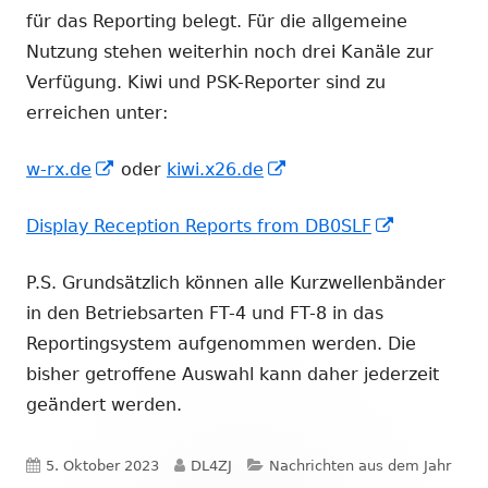
für das Reporting belegt. Für die allgemeine
Nutzung stehen weiterhin noch drei Kanäle zur
Verfügung. Kiwi und PSK-Reporter sind zu
erreichen unter:
In
In
w-rx.de
oder
kiwi.x26.de
neuem
neuem
In
Display Reception Reports from DB0SLF
Fenster
Fenster
neuem
öffnen
öffnen
P.S. Grundsätzlich können alle Kurzwellenbänder
Fenster
in den Betriebsarten FT-4 und FT-8 in das
öffnen
Reportingsystem aufgenommen werden. Die
bisher getroffene Auswahl kann daher jederzeit
geändert werden.
Veröffentlicht
Autor
Kategorien
5. Oktober 2023
DL4ZJ
Nachrichten aus dem Jahr