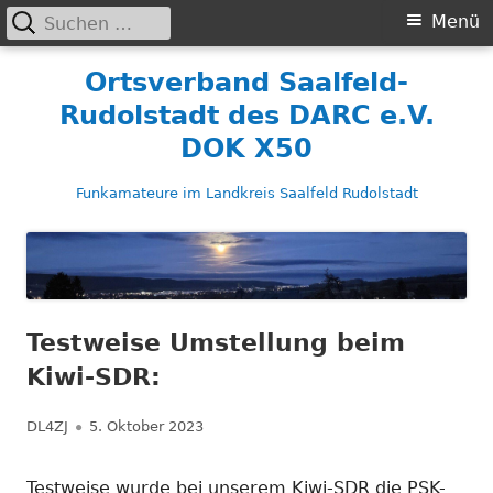
Suchen
Primäres
Menü
nach:
Menü
Springe
Ortsverband Saalfeld-
zum
Rudolstadt des DARC e.V.
Inhalt
DOK X50
Funkamateure im Landkreis Saalfeld Rudolstadt
Testweise Umstellung beim
Kiwi-SDR:
Autor
Veröffentlicht
DL4ZJ
5. Oktober 2023
am
Testweise wurde bei unserem Kiwi-SDR die PSK-