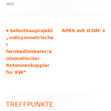
am
2023
Vorheriger
Nächster
Selbstbauprojekt
APRS mit ICOM:
Beitragsnavigation
Beitrag:
Beitrag
„vollsymmetrische
r
fernbedienbarer/a
utomatischer
Antennenkoppler
für KW“
TREFFPUNKTE
Haupt-