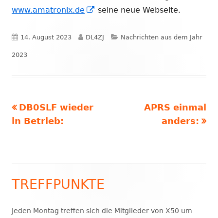
In
neuem
www.amatronix.de
seine neue Webseite.
neuem
Fenster
Fenster
öffnen
Veröffentlicht
Autor
Kategorien
14. August 2023
DL4ZJ
Nachrichten aus dem Jahr
öffnen
am
2023
Vorheriger
Nächster
DB0SLF wieder
APRS einmal
Beitragsnavigation
Beitrag:
Beitrag
in Betrieb:
anders:
TREFFPUNKTE
Haupt-
Seitenleiste
Jeden Montag treffen sich die Mitglieder von X50 um