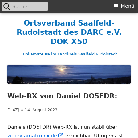
Suchen
Primäres
Menü
nach:
Menü
Springe
Ortsverband Saalfeld-
zum
Rudolstadt des DARC e.V.
Inhalt
DOK X50
Funkamateure im Landkreis Saalfeld Rudolstadt
Web-RX von Daniel DO5FDR:
Autor
Veröffentlicht
DL4ZJ
14. August 2023
am
Daniels (DO5FDR) Web-RX ist nun stabil über
In
webrx.amatronix.de
erreichbar. Übrigens ist