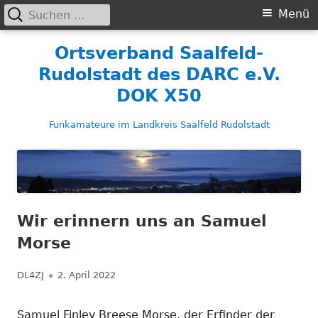
Suchen
Primäres
Menü
nach:
Menü
Springe
Ortsverband Saalfeld-
zum
Rudolstadt des DARC e.V.
Inhalt
DOK X50
Funkamateure im Landkreis Saalfeld Rudolstadt
Wir erinnern uns an Samuel
Morse
Autor
Veröffentlicht
DL4ZJ
2. April 2022
am
Samuel Finley Breese Morse, der Erfinder der