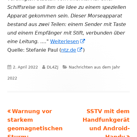
Schiffsreise soll ihm die Idee zu einem speziellen
Apparat gekommen sein. Dieser Morseapparat
bestand aus zwei Teilen: einem Sender mit Taste
und einem Empfänger mit Stift, verbunden über
In
eine Leitung. ...."
Weiterlesen
In
neuem
Quelle: Stefanie Paul (
ntz.de
)
neuem
Fenster
Fenster
öffnen
Veröffentlicht
Autor
Kategorien
2. April 2022
DL4ZJ
Nachrichten aus dem Jahr
öffnen
am
2022
Vorheriger
Nächster
Warnung vor
SSTV mit dem
Beitragsnavigation
Beitrag:
Beitrag
starkem
Handfunkgerät
geomagnetischen
und Android-
Sturm:
Handy