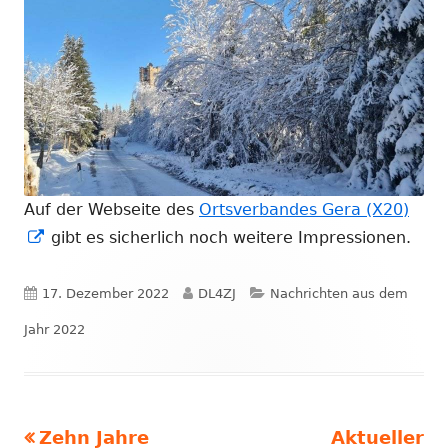
Auf der Webseite des
Ortsverbandes Gera (X20)
In
gibt es sicherlich noch weitere Impressionen.
neuem
Fenster
Veröffentlicht
Autor
Kategorien
17. Dezember 2022
DL4ZJ
Nachrichten aus dem
öffnen
am
Jahr 2022
Vorheriger
Nächster
Zehn Jahre
Aktueller
Beitragsnavigation