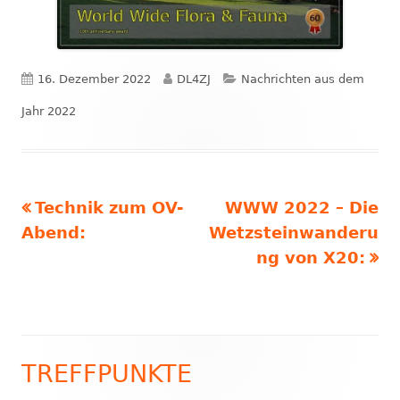
Veröffentlicht
Autor
Kategorien
16. Dezember 2022
DL4ZJ
Nachrichten aus dem
am
Jahr 2022
Vorheriger
Nächster
Technik zum OV-
WWW 2022 – Die
Beitragsnavigation
Beitrag:
Beitrag
Abend:
Wetzsteinwanderu
ng von X20:
TREFFPUNKTE
Haupt-