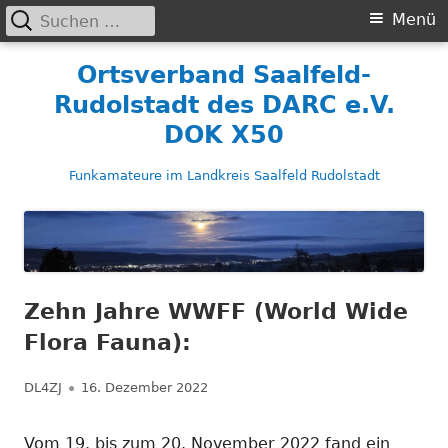
Suchen
Primäres
Menü
nach:
Menü
Springe
Ortsverband Saalfeld-
zum
Rudolstadt des DARC e.V.
Inhalt
DOK X50
Funkamateure im Landkreis Saalfeld Rudolstadt
Zehn Jahre WWFF (World Wide
Flora Fauna):
Autor
Veröffentlicht
DL4ZJ
16. Dezember 2022
am
Vom 19. bis zum 20. November 2022 fand ein