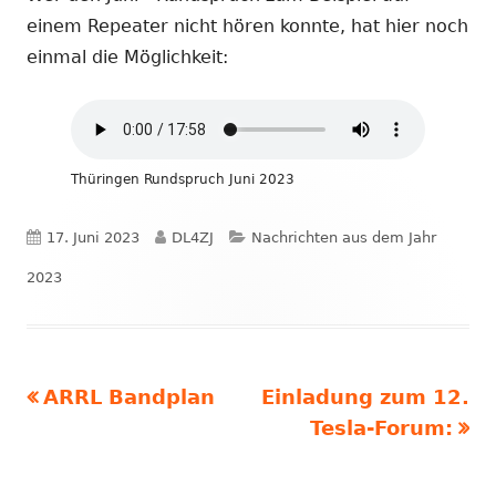
einem Repeater nicht hören konnte, hat hier noch
einmal die Möglichkeit:
Thüringen Rundspruch Juni 2023
Veröffentlicht
Autor
Kategorien
17. Juni 2023
DL4ZJ
Nachrichten aus dem Jahr
am
2023
Vorheriger
Nächster
ARRL Bandplan
Einladung zum 12.
Beitragsnavigation
Beitrag:
Beitrag
Tesla-Forum: