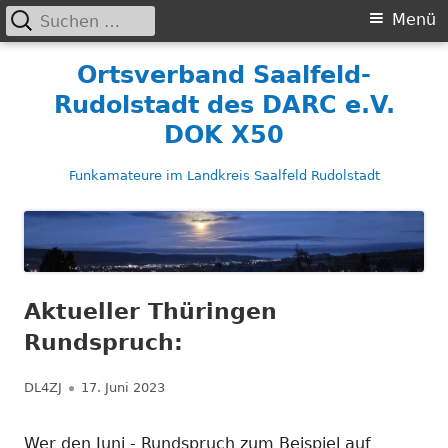
Suchen
Primäres
Menü
nach:
Menü
Springe
Ortsverband Saalfeld-
zum
Rudolstadt des DARC e.V.
Inhalt
DOK X50
Funkamateure im Landkreis Saalfeld Rudolstadt
Aktueller Thüringen
Rundspruch:
Autor
Veröffentlicht
DL4ZJ
17. Juni 2023
am
Wer den Juni - Rundspruch zum Beispiel auf