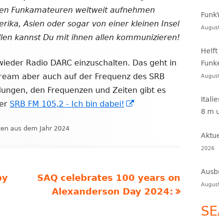
ren Funkamateuren weltweit aufnehmen
Funk
rika, Asien oder sogar von einer kleinen Insel
Augus
len kannst Du mit ihnen allen kommunizieren!
Helft
wieder Radio DARC einzuschalten. Das geht in
Funk
Stream aber auch auf der Frequenz des SRB
Augus
ungen, den Frequenzen und Zeiten gibt es
Itali
In
er
SRB FM 105,2 - Ich bin dabei!
8 m 
uem
neuem
en
ten aus dem Jahr 2024
ster
Fenster
Aktu
nen
öffnen
2026
Ausb
Nächster
by
SAQ celebrates 100 years on
Augus
Beitrag
Alexanderson Day 2024:
SE