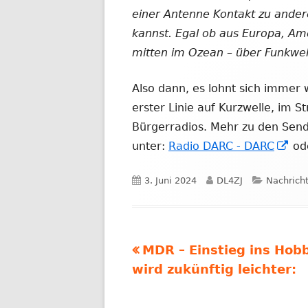
einer Antenne Kontakt zu ande
kannst. Egal ob aus Europa, Ame
mitten im Ozean – über Funkwel
Also dann, es lohnt sich immer 
erster Linie auf Kurzwelle, im 
Bürgerradios. Mehr zu den Send
In
unter:
Radio DARC - DARC
od
ne
Veröffentlicht
Autor
Kategori
3. Juni 2024
DL4ZJ
Nachrich
Fen
am
öff
Vorheriger
MDR – Einstieg ins Hob
Beitragsnavigation
Beitrag:
wird zukünftig leichter: