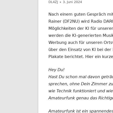
Autor
Veröffentlicht
DL4ZJ
3. Juni 2024
NACHRICHTEN AUS DEM JAHR 2019
am
Nach einem guten Gespräch mit
Rainer (DF2NU) wird Radio DARC
Möglichkeiten der KI für unsere
werden die KI-generierten Musi
Werbung auch für unseren Ortsv
über den Einsatz von KI bei der
Plakate berichtet. Hier ein kur
Hey Du!
Hast Du schon mal davon geträ
sprechen, ohne Dein Zimmer zu
wie Technik funktioniert und wi
Amateurfunk genau das Richtige
Amateurfunk ist ein spannende