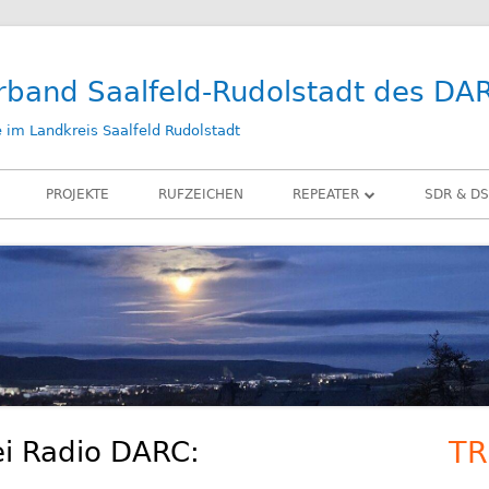
rband Saalfeld-Rudolstadt des DA
im Landkreis Saalfeld Rudolstadt
PROJEKTE
RUFZEICHEN
REPEATER
SDR & DS
DB0SLF
KIWI SD
DB0SRB
SDR PLA
DB0SLF / TEST
LAN-IQ 
BELKA D
RX-ANT
i Radio DARC:
TR
Ha
ZUBEHÖ