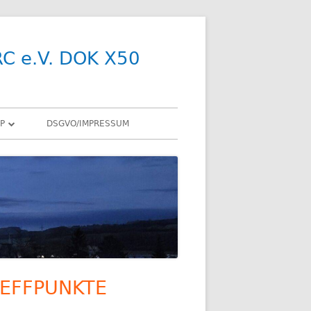
RC e.V. DOK X50
P
DSGVO/IMPRESSUM
R
Y
SDR
X
ENNEN
EFFPUNKTE
upt-
R