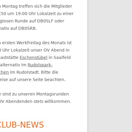
itenleiste
 Montag treffen sich die Mitglieder
50 um 19:00 Uhr Lokalzeit zu einer
glosen Runde auf DB0SLF oder
rnativ auf DB0SRB.
 ersten Werkfreitag des Monats ist
0 Uhr Lokalzeit unser OV Abend in
Gaststätte
Eschenstübel
in Saalfeld
alternativ im
Rudolspark-
chen
im Rudolstadt. Bitte die
eise auf unsere Seite beachten.
e sind zu unseren Montagsrunden
OV Abendenden stets willkommen.
CLUB-NEWS