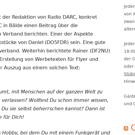
Se
Jeden
von X
 der Redaktion von Radio DARC, konkret
zwan
 in Bälde einen Beitrag über die
alte
n Verband berichten. Einer der Aspekte
kstücke von Daniel (DO5FDR) sein. Eine gute
Jeden
erband. Weiterhin berichtete Rainer (DF2NU)
18:0
 Erstellung von Werbetexten für Flyer und
der 
oder 
zer Auszug aus einem solchen Text:
Stüb
Hinw
umt, mit Menschen auf der ganzen Welt zu
Gäst
 verlassen? Wolltest Du schon immer wissen,
und 
e Du sie selbst beherrschen kannst? Dann ist
 für Dich!
s Hobby, bei dem Du mit einem Funkgerät und