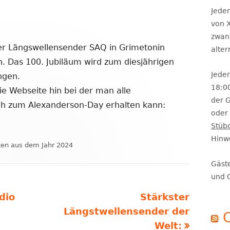
Se
Jeden
von X
zwan
r Längswellensender SAQ in Grimetonin
alte
 Das 100. Jubiläum wird zum diesjährigen
Jeden
ngen.
18:0
ie Webseite hin bei der man alle
der 
ch zum Alexanderson-Day erhalten kann:
oder 
Stüb
m
Hinw
en
ten aus dem Jahr 2024
er
n
Gäst
und 
Nächster
dio
Stärkster
Beitrag
Längstwellensender der
Welt: