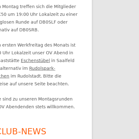
itenleiste
 Montag treffen sich die Mitglieder
50 um 19:00 Uhr Lokalzeit zu einer
glosen Runde auf DB0SLF oder
rnativ auf DB0SRB.
 ersten Werkfreitag des Monats ist
0 Uhr Lokalzeit unser OV Abend in
Gaststätte
Eschenstübel
in Saalfeld
alternativ im
Rudolspark-
chen
im Rudolstadt. Bitte die
eise auf unsere Seite beachten.
e sind zu unseren Montagsrunden
OV Abendenden stets willkommen.
CLUB-NEWS