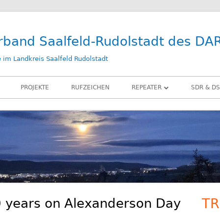
rband Saalfeld-Rudolstadt des DA
im Landkreis Saalfeld Rudolstadt
PROJEKTE
RUFZEICHEN
REPEATER
SDR & DS
DB0SLF
KIWI SD
DB0SRB
SDR PLA
DB0SLF / TEST
LAN-IQ 
BELKA D
RX-ANT
 years on Alexanderson Day
TR
Ha
ZUBEHÖ