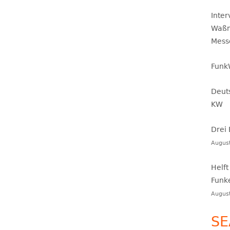
Inte
Waßm
Mess
Funk
Deut
KW
Drei
Augus
Helft
Funk
Augus
SE