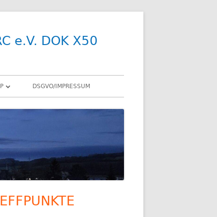
RC e.V. DOK X50
P
DSGVO/IMPRESSUM
R
Y
SDR
X
ENNEN
EFFPUNKTE
upt-
R