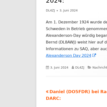
2024:
NACHRICHTEN AUS DEM JAHR 2019
Autor
Veröffentlicht
DL4ZJ
3. Juni 2024
am
Am 1. Dezember 1924 wurde de
Schweden in Betrieb genommen.
Alexanderson-Day würdig bega
Bernd (DL8AWJ) weist hier auf d
Informationen zu SAQ, aber au
In
Alexanderson Day 2024
neue
Veröffentlicht
Autor
Kategori
3. Juni 2024
DL4ZJ
Nachrich
Fenst
am
öffne
Vorheriger
Daniel (DO5FDR) bei Ra
Beitragsnavigation
Beitrag:
DARC: