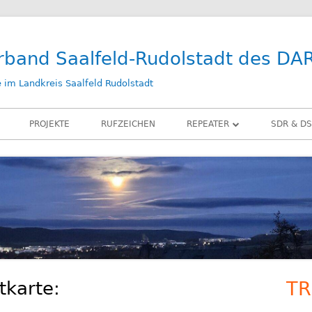
rband Saalfeld-Rudolstadt des DA
im Landkreis Saalfeld Rudolstadt
PROJEKTE
RUFZEICHEN
REPEATER
SDR & DS
DB0SLF
KIWI SD
DB0SRB
SDR PLA
DB0SLF / TEST
LAN-IQ 
BELKA D
RX-ANT
tkarte:
TR
Ha
ZUBEHÖ