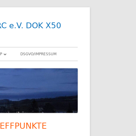
RC e.V. DOK X50
P
DSGVO/IMPRESSUM
R
Y
SDR
X
ENNEN
EFFPUNKTE
upt-
R