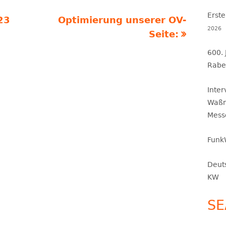
Erste
Nächster
23
Optimierung unserer OV-
2026
Beitrag
Seite:
600.
Rabe
Inte
Waßm
Mess
Funk
Deut
KW
SE