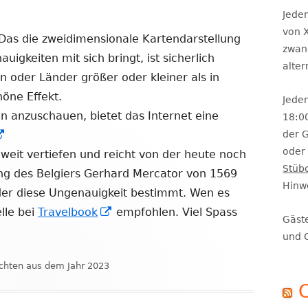
Se
Jeden
von X
Das die zweidimensionale Kartendarstellung
zwan
uigkeiten mit sich bringt, ist sicherlich
alte
 oder Länder größer oder kleiner als in
höne Effekt.
Jeden
n anzuschauen, bietet das Internet eine
18:0
In
der 
oder 
neuem
weit vertiefen und reicht von der heute noch
Stüb
Fenster
ng des Belgiers Gerhard Mercator von 1569
Hinw
öffnen
der diese Ungenauigkeit bestimmt. Wen es
In
elle bei
Travelbook
empfohlen. Viel Spass
Gäst
neuem
und 
Fenster
rien
chten aus dem Jahr 2023
öffnen