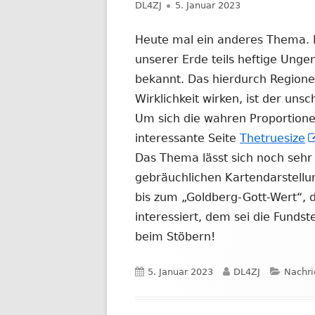
Autor
Veröffentlicht
DL4ZJ
5. Januar 2023
NACHRICHTEN AUS DEM JAHR 2019
am
Heute mal ein anderes Thema. 
unserer Erde teils heftige Ungena
bekannt. Das hierdurch Regionen
Wirklichkeit wirken, ist der unsc
Um sich die wahren Proportione
interessante Seite
Thetruesize
Das Thema lässt sich noch sehr 
gebräuchlichen Kartendarstellu
bis zum „Goldberg-Gott-Wert“, 
interessiert, dem sei die Fundst
beim Stöbern!
Veröffentlicht
Autor
Katego
5. Januar 2023
DL4ZJ
Nachri
am