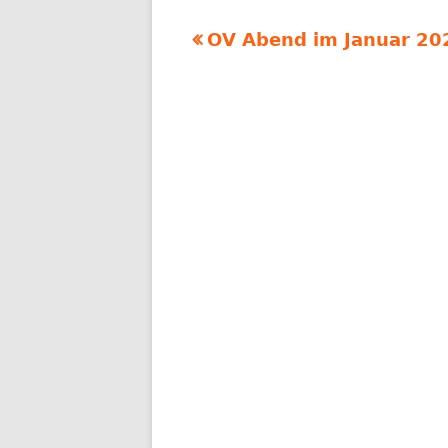
Vorheriger
OV Abend im Januar 20
Beitragsnavigation
Beitrag: