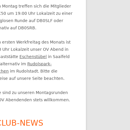
itenleiste
 Montag treffen sich die Mitglieder
50 um 19:00 Uhr Lokalzeit zu einer
glosen Runde auf DB0SLF oder
rnativ auf DB0SRB.
 ersten Werkfreitag des Monats ist
0 Uhr Lokalzeit unser OV Abend in
Gaststätte
Eschenstübel
in Saalfeld
alternativ im
Rudolspark-
chen
im Rudolstadt. Bitte die
eise auf unsere Seite beachten.
e sind zu unseren Montagsrunden
OV Abendenden stets willkommen.
CLUB-NEWS