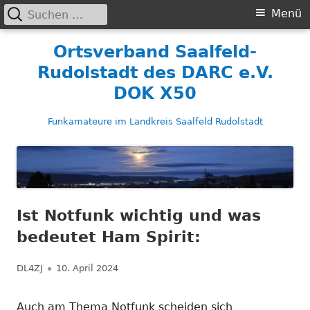
Suchen
Primäres
Menü
nach:
Menü
Springe
Ortsverband Saalfeld-
zum
Rudolstadt des DARC e.V.
Inhalt
DOK X50
Funkamateure im Landkreis Saalfeld Rudolstadt
Ist Notfunk wichtig und was
bedeutet Ham Spirit:
Autor
Veröffentlicht
DL4ZJ
10. April 2024
am
Auch am Thema Notfunk scheiden sich