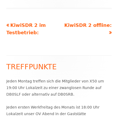
Vorheriger
Nächster
KiwiSDR 2 im
KiwiSDR 2 offline:
Beitragsnavigation
Beitrag:
Beitrag
Testbetrieb:
TREFFPUNKTE
Haupt-
Seitenleiste
Jeden Montag treffen sich die Mitglieder von X50 um
19:00 Uhr Lokalzeit zu einer zwanglosen Runde auf
DB0SLF oder alternativ auf DB0SRB.
Jeden ersten Werkfreitag des Monats ist 18:00 Uhr
Lokalzeit unser OV Abend in der Gaststätte