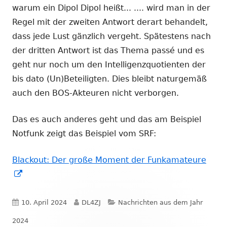
warum ein Dipol Dipol heißt... .... wird man in der
Regel mit der zweiten Antwort derart behandelt,
dass jede Lust gänzlich vergeht. Spätestens nach
der dritten Antwort ist das Thema passé und es
geht nur noch um den Intelligenzquotienten der
bis dato (Un)Beteiligten. Dies bleibt naturgemäß
auch den BOS-Akteuren nicht verborgen.
Das es auch anderes geht und das am Beispiel
Notfunk zeigt das Beispiel vom SRF:
Blackout: Der große Moment der Funkamateure
In
neuem
Fenster
Veröffentlicht
Autor
Kategorien
10. April 2024
DL4ZJ
Nachrichten aus dem Jahr
öffnen
am
2024