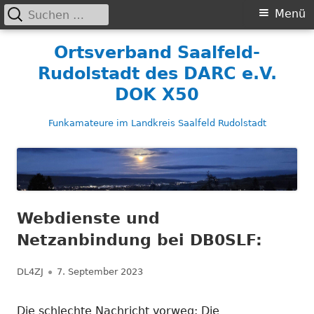
Suchen
Primäres
Menü
nach:
Menü
Springe
Ortsverband Saalfeld-
zum
Rudolstadt des DARC e.V.
Inhalt
DOK X50
Funkamateure im Landkreis Saalfeld Rudolstadt
Webdienste und
Netzanbindung bei DB0SLF:
Autor
Veröffentlicht
DL4ZJ
7. September 2023
am
Die schlechte Nachricht vorweg: Die