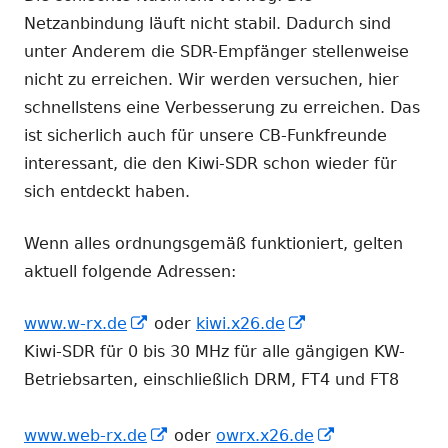
Netzanbindung läuft nicht stabil. Dadurch sind
unter Anderem die SDR-Empfänger stellenweise
nicht zu erreichen. Wir werden versuchen, hier
schnellstens eine Verbesserung zu erreichen. Das
ist sicherlich auch für unsere CB-Funkfreunde
interessant, die den Kiwi-SDR schon wieder für
sich entdeckt haben.
Wenn alles ordnungsgemäß funktioniert, gelten
aktuell folgende Adressen:
In
In
www.w-rx.de
oder
kiwi.x26.de
neuem
neuem
Kiwi-SDR für 0 bis 30 MHz für alle gängigen KW-
Fenster
Fenster
Betriebsarten, einschließlich DRM, FT4 und FT8
öffnen
öffnen
In
In
www.web-rx.de
oder
owrx.x26.de