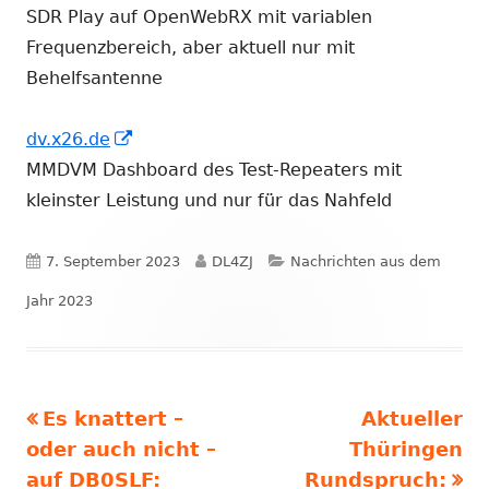
neuem
neuem
SDR Play auf OpenWebRX mit variablen
Fenster
Fenster
Frequenzbereich, aber aktuell nur mit
öffnen
öffnen
Behelfsantenne
In
dv.x26.de
neuem
MMDVM Dashboard des Test-Repeaters mit
Fenster
kleinster Leistung und nur für das Nahfeld
öffnen
Veröffentlicht
Autor
Kategorien
7. September 2023
DL4ZJ
Nachrichten aus dem
am
Jahr 2023
Vorheriger
Nächster
Es knattert –
Aktueller
Beitragsnavigation
Beitrag:
Beitrag
oder auch nicht –
Thüringen
auf DB0SLF:
Rundspruch: