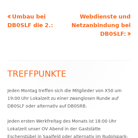
Vorheriger
Nächster
Umbau bei
Webdienste und
Beitragsnavigation
Beitrag:
Beitrag
DB0SLF die 2.:
Netzanbindung bei
DB0SLF:
TREFFPUNKTE
Haupt-
Seitenleiste
Jeden Montag treffen sich die Mitglieder von X50 um
19:00 Uhr Lokalzeit zu einer zwanglosen Runde auf
DB0SLF oder alternativ auf DB0SRB.
Jeden ersten Werkfreitag des Monats ist 18:00 Uhr
Lokalzeit unser OV Abend in der Gaststätte
Eschenstübel
in Saalfeld oder alternativ im
Rudolspark-