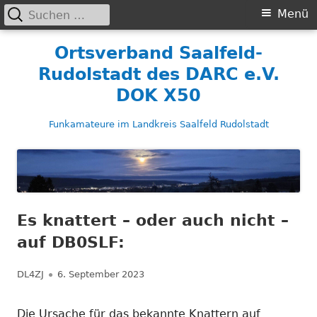
Suchen
Primäres
Menü
nach:
Menü
Springe
Ortsverband Saalfeld-
zum
Rudolstadt des DARC e.V.
Inhalt
DOK X50
Funkamateure im Landkreis Saalfeld Rudolstadt
Es knattert – oder auch nicht –
auf DB0SLF:
Autor
Veröffentlicht
DL4ZJ
6. September 2023
am
Die Ursache für das bekannte Knattern auf