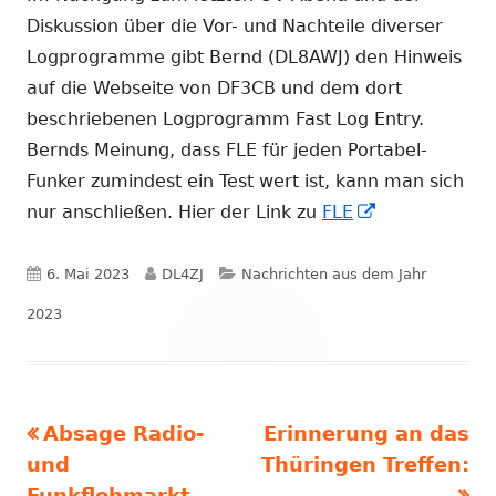
Diskussion über die Vor- und Nachteile diverser
Logprogramme gibt Bernd (DL8AWJ) den Hinweis
auf die Webseite von DF3CB und dem dort
beschriebenen Logprogramm Fast Log Entry.
Bernds Meinung, dass FLE für jeden Portabel-
Funker zumindest ein Test wert ist, kann man sich
In
nur anschließen. Hier der Link zu
FLE
neuem
Fenster
Veröffentlicht
Autor
Kategorien
6. Mai 2023
DL4ZJ
Nachrichten aus dem Jahr
öffnen
am
2023
Vorheriger
Nächster
Absage Radio-
Erinnerung an das
Beitragsnavigation
Beitrag:
Beitrag
und
Thüringen Treffen:
Funkflohmarkt