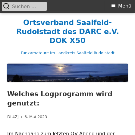
Suchen
Primäres
Menü
nach:
Menü
Springe
Ortsverband Saalfeld-
zum
Rudolstadt des DARC e.V.
Inhalt
DOK X50
Funkamateure im Landkreis Saalfeld Rudolstadt
Welches Logprogramm wird
genutzt:
Autor
Veröffentlicht
DL4ZJ
6. Mai 2023
am
Im Nachgang zum letzten OV-Abend und der