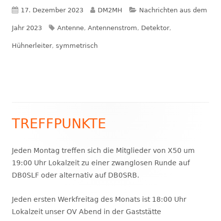
Veröffentlicht
Autor
Kategorien
17. Dezember 2023
DM2MH
Nachrichten aus dem
am
Schlagwörter
Jahr 2023
Antenne
,
Antennenstrom
,
Detektor
,
Hühnerleiter
,
symmetrisch
TREFFPUNKTE
Haupt-
Seitenleiste
Jeden Montag treffen sich die Mitglieder von X50 um
19:00 Uhr Lokalzeit zu einer zwanglosen Runde auf
DB0SLF oder alternativ auf DB0SRB.
Jeden ersten Werkfreitag des Monats ist 18:00 Uhr
Lokalzeit unser OV Abend in der Gaststätte