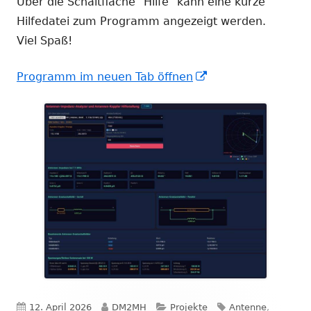
Über die Schaltfläche "Hilfe" kann eine kurze
Hilfedatei zum Programm angezeigt werden.
Viel Spaß!
In
Programm im neuen Tab öffnen
neuem
Fenster
öffnen
Veröffentlicht
Autor
Kategorien
Schlagwörter
12. April 2026
DM2MH
Projekte
Antenne
,