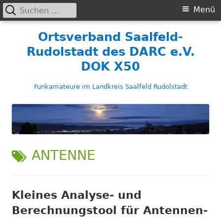
Suchen
Primäres
Menü
nach:
Menü
Springe
Ortsverband Saalfeld-
zum
Rudolstadt des DARC e.V.
Inhalt
DOK X50
Funkamateure im Landkreis Saalfeld Rudolstadt
SCHLAGWORT:
ANTENNE
Kleines Analyse- und
Berechnungstool für Antennen-