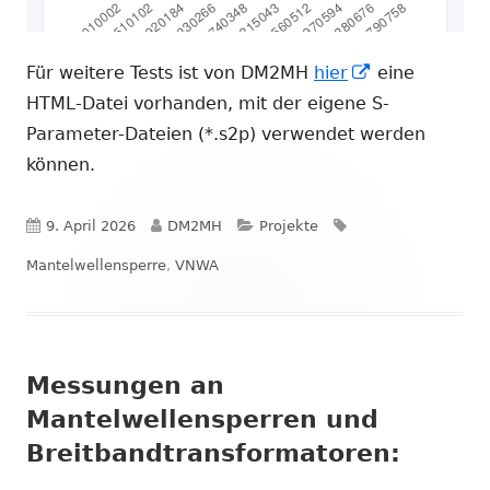
In
Für weitere Tests ist von DM2MH
hier
eine
neuem
HTML-Datei vorhanden, mit der eigene S-
Fenster
Parameter-Dateien (*.s2p) verwendet werden
öffnen
können.
Veröffentlicht
Autor
Kategorien
Schlagwörter
9. April 2026
DM2MH
Projekte
am
Mantelwellensperre
,
VNWA
Messungen an
Mantelwellensperren und
Breitbandtransformatoren: