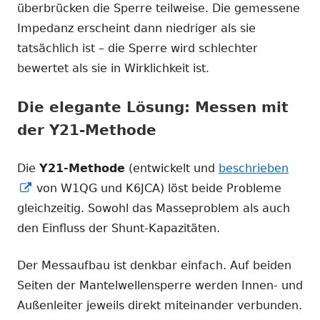
überbrücken die Sperre teilweise. Die gemessene
Impedanz erscheint dann niedriger als sie
tatsächlich ist – die Sperre wird schlechter
bewertet als sie in Wirklichkeit ist.
Die elegante Lösung: Messen mit
der Y21-Methode
Die
Y21-Methode
(entwickelt und
beschrieben
In
von W1QG und K6JCA) löst beide Probleme
neuem
gleichzeitig. Sowohl das Masseproblem als auch
Fenster
den Einfluss der Shunt-Kapazitäten.
öffnen
Der Messaufbau ist denkbar einfach. Auf beiden
Seiten der Mantelwellensperre werden Innen- und
Außenleiter jeweils direkt miteinander verbunden.