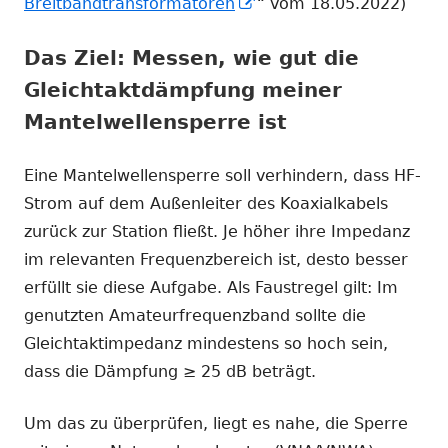
In
Breitbandtransformatoren
“ vom 18.05.2022)
neuem
Das Ziel: Messen, wie gut die
Fenster
öffnen
Gleichtaktdämpfung meiner
Mantelwellensperre ist
Eine Mantelwellensperre soll verhindern, dass HF-
Strom auf dem Außenleiter des Koaxialkabels
zurück zur Station fließt. Je höher ihre Impedanz
im relevanten Frequenzbereich ist, desto besser
erfüllt sie diese Aufgabe. Als Faustregel gilt: Im
genutzten Amateurfrequenzband sollte die
Gleichtaktimpedanz mindestens so hoch sein,
dass die Dämpfung ≥ 25 dB beträgt.
Um das zu überprüfen, liegt es nahe, die Sperre