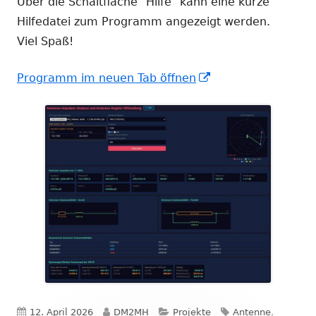
Über die Schaltfläche "Hilfe" kann eine kurze
Hilfedatei zum Programm angezeigt werden.
Viel Spaß!
In
Programm im neuen Tab öffnen
neuem
Fenster
öffnen
Veröffentlicht
Autor
Kategorien
Schlagwörter
12. April 2026
DM2MH
Projekte
Antenne
,