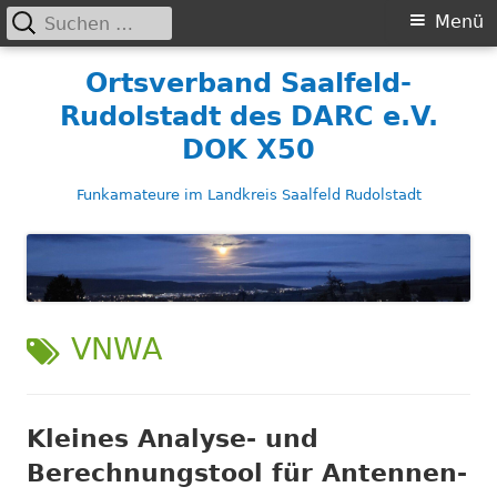
Suchen
Primäres
Menü
nach:
Menü
Springe
Ortsverband Saalfeld-
zum
Rudolstadt des DARC e.V.
Inhalt
DOK X50
Funkamateure im Landkreis Saalfeld Rudolstadt
SCHLAGWORT:
VNWA
Kleines Analyse- und
Berechnungstool für Antennen-